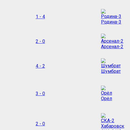
1 - 4
Родина-3
2 - 0
Арсенал-2
4 - 2
Шумбрат
3 - 0
Орёл
2 - 0