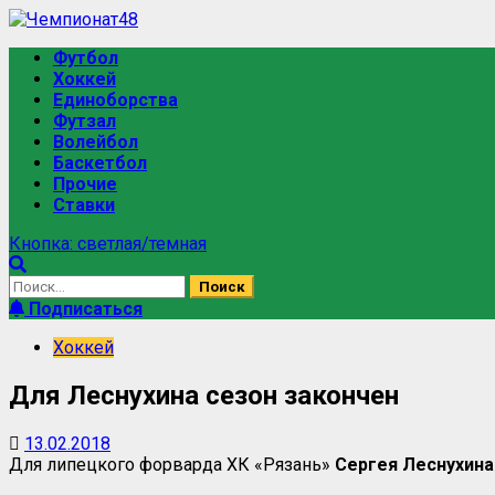
Футбол
Хоккей
Единоборства
Футзал
Волейбол
Баскетбол
Прочие
Ставки
Кнопка: светлая/темная
Подписаться
Хоккей
Для Леснухина сезон закончен
13.02.2018
Для липецкого форварда ХК «Рязань»
Сергея Леснухина