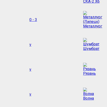
СКА-2 Хб
0 - 3
Металлург
v
Шумбрат
v
Рязань
v
Волна