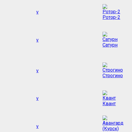
v
Ротор-2
v
Сатурн
v
Строгино
v
Квант
v