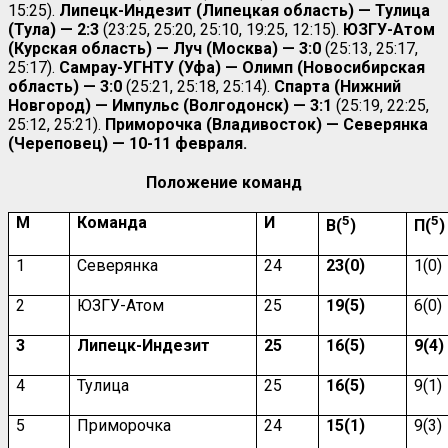
15:25).
Липецк-Индезит (Липецкая область) — Тулица
(Тула) — 2:3
(23:25, 25:20, 25:10, 19:25, 12:15).
ЮЗГУ-Атом
(Курская область) — Луч (Москва) — 3:0
(25:13, 25:17,
25:17).
Самрау-УГНТУ (Уфа) — Олимп (Новосибирская
область) — 3:0
(25:21, 25:18, 25:14).
Спарта (Нижний
Новгород) — Импульс (Волгодонск) — 3:1
(25:19, 22:25,
25:12, 25:21).
Приморочка (Владивосток) — Северянка
(Череповец) — 10-11 февраля.
Положение команд
М
Команда
И
5
5
В(
)
П(
)
1
Северянка
24
23(0)
1(0)
2
ЮЗГУ-Атом
25
19(5)
6(0)
3
Липецк-Индезит
25
16(5)
9(4)
4
Тулица
25
16(5)
9(1)
5
Приморочка
24
15(1)
9(3)