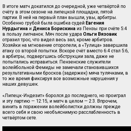
В итоге матч докатился до очередной, уже четвёртой по
счёту в этом сезоне на липецкой площадке, пятой
партии. В ней на первый план вышли, увы, арбитры.
Особенно грубой была ошибка судей
Евгения
Нурдыгина
и
Дениса Борискина
из Пензы при счёте 5:4
в пользу липчанок. Мяч после удара
Ольги Вязовик
отразил трос, что видел весь зал, кроме арбитров.
Хозяйки на мгновение оторопели, а «Тулица» завершила
атаку со второй попытки. Вскоре счёт вместо 6:4 стал 5:6,
а арбитры, подвергшись обструкции зала, даже не
попытались исправиться. Пензенские служители
волейбольной Фемиды не замечали становившихся
результативными бросков (задержек) мяча тулячками, в
то же время фиксируя все возможные нарушения у
наших девушек.
«Липецк-Индезит» боролся до последнего, но проиграл
и эту партию — 12:15, и матч в целом — 2:3. Впрочем,
винить в поражении волейболистки должны прежде
всего себя и свою необъяснимую расслабленность в
четвёртом сете.