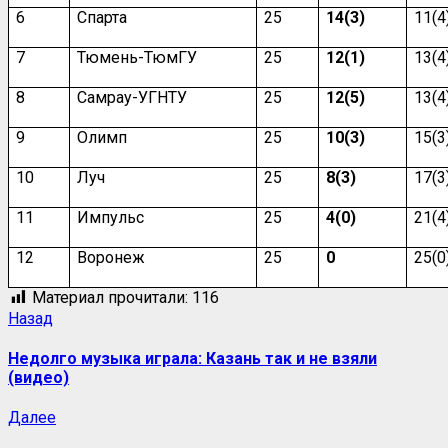
6
Спарта
25
14(3)
11(4
7
Тюмень-ТюмГУ
25
12(1)
13(4
8
Самрау-УГНТУ
25
12(5)
13(4
9
Олимп
25
10(3)
15(3
10
Луч
25
8(3)
17(3
11
Импульс
25
4(0)
21(4
12
Воронеж
25
0
25(0
Материал прочитали:
116
Навигация
Предыдущая
Назад
запись:
записи
Недолго музыка играла: Казань так и не взяли
(видео)
Следующая
Далее
запись: