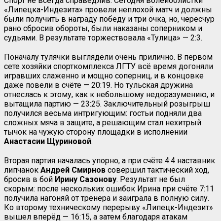
Спорт не всегда справедлив. Сегодня волейболистки
«Липецка-Индезита» провели неплохой матч и должны
были получить в награду победу и три очка, но, чересчур
рано сбросив обороты, были наказаны соперником и
судьями. В результате торжествовала «Тулица» — 2:3.
Поначалу тулячки выглядели очень прилично. В первом
сете хозяйки спорткомплекса ЛГТУ всё время догоняли
игравших слаженно и мощно соперниц, и в концовке
даже повели в счёте — 20:19. Но тульская дружина
отнеслась к этому, как к небольшому недоразумению, и
вытащила партию — 23:25. Заключительный розыгрыш
получился весьма интригующим: гостьи подняли два
сложных мяча в защите, а решающим стал нехитрый
тычок на чужую сторону площадки в исполнении
Анастасии Щуриновой
.
Вторая партия началась упорно, а при счёте 4:4 наставник
липчанок
Андрей Смирнов
совершил тактический ход,
бросив в бой
Ирину Сазонову
. Результат не был
скорым: после нескольких ошибок Ирина при счёте 7:11
получила нагоняй от тренера и заиграла в полную силу.
Ко второму техническому перерыву «Липецк-Индезит»
вышел вперёд — 16:15, а затем благодаря атакам