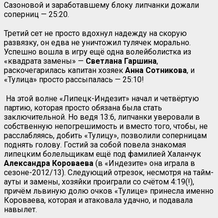
Сазоновой и заработавшему блоку липчанки дожали
соперниц — 25:20.
Третий сет не просто вдохнул надежду на скорую
развязку, он едва не уничтожил тулячек морально.
Успешно вошла в игру ещё одна волейболистка из
«квадрата замены» —
Светлана Гаршина
,
раскочегарилась капитан хозяек
Анна
Сотникова
, и
«Тулица» просто рассыпалась — 25:10!
На этой волне «Липецк-Индезит» начал и четвёртую
партию, которая просто обязана была стать
заключительной. Но ведя 13:6, липчанки уверовали в
собственную непогрешимость и вместо того, чтобы, не
расслабляясь, добить «Тулицу», позволили соперницам
поднять голову. Гостий за собой повела знакомая
липецким болельщикам ещё под фамилией Халанчук
Александра Короваева
(в «Индезите» она играла в
сезоне-2012/13). Следующий отрезок, несмотря на тайм-
ауты и замены, хозяйки проиграли со счётом 4:19(!),
причём львиную долю очков «Тулице» принесла именно
Короваева, которая и атаковала удачно, и подавала
навылет.