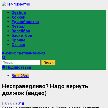
Перейти
к
Основное
Футбол
содержимому
меню
Хоккей
Единоборства
Футзал
Волейбол
Баскетбол
Прочие
Ставки
Кнопка: светлая/темная
Найти:
Подписаться
Волейбол
Несправедливо? Надо вернуть
должок (видео)
03.02.2018