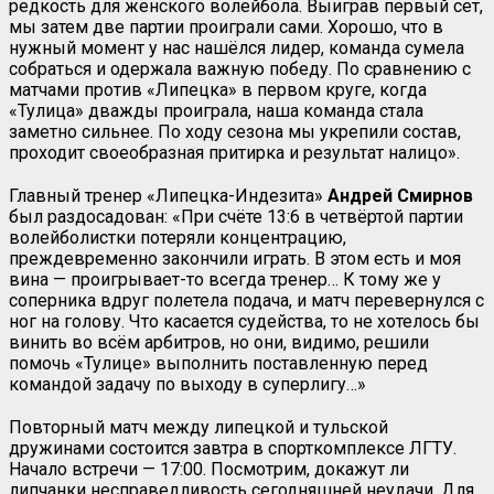
редкость для женского волейбола. Выиграв первый сет,
мы затем две партии проиграли сами. Хорошо, что в
нужный момент у нас нашёлся лидер, команда сумела
собраться и одержала важную победу. По сравнению с
матчами против «Липецка» в первом круге, когда
«Тулица» дважды проиграла, наша команда стала
заметно сильнее. По ходу сезона мы укрепили состав,
проходит своеобразная притирка и результат налицо».
Главный тренер «Липецка-Индезита»
Андрей Смирнов
был раздосадован: «При счёте 13:6 в четвёртой партии
волейболистки потеряли концентрацию,
преждевременно закончили играть. В этом есть и моя
вина — проигрывает-то всегда тренер… К тому же у
соперника вдруг полетела подача, и матч перевернулся с
ног на голову. Что касается судейства, то не хотелось бы
винить во всём арбитров, но они, видимо, решили
помочь «Тулице» выполнить поставленную перед
командой задачу по выходу в суперлигу…»
Повторный матч между липецкой и тульской
дружинами состоится завтра в спорткомплексе ЛГТУ.
Начало встречи — 17:00. Посмотрим, докажут ли
липчанки несправедливость сегодняшней неудачи. Для