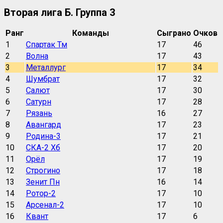
Вторая лига Б. Группа 3
Ранг
Команды
Сыграно
Очков
1
Спартак Тм
17
46
2
Волна
17
43
3
Металлург
17
34
4
Шумбрат
17
32
5
Салют
17
30
6
Сатурн
17
28
7
Рязань
16
27
8
Авангард
17
23
9
Родина-3
17
21
10
СКА-2 Хб
17
20
11
Орёл
17
19
12
Строгино
17
18
13
Зенит Пн
16
14
14
Ротор-2
17
10
15
Арсенал-2
17
10
16
Квант
17
6