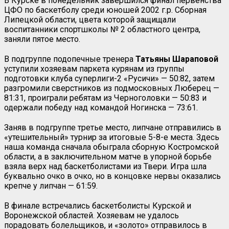
В Курске в понедельник завершился финал первенства
ЦФО по баскетболу среди юношей 2002 г.р. Сборная
Липецкой области, цвета которой защищали
воспитанники спортшколы № 2 областного центра,
заняли пятое место.
В подгруппе подопечные тренера
Татьяны Шараповой
уступили хозяевам паркета курянам из группы
подготовки клуба суперлиги-2 «Русичи» — 50:82, затем
разгромили сверстников из подмосковных Люберец —
81:31, проиграли ребятам из Черноголовки — 50:83 и
одержали победу над командой Ногинска — 73:61.
Заняв в подгруппе третье место, липчане отправились в
«утешительный» турнир за итоговые 5-8-е места. Здесь
наша команда сначала обыграла сборную Костромской
области, а в заключительном матче в упорной борьбе
взяла верх над баскетболистами из Твери. Игра шла
буквально очко в очко, но в концовке нервы оказались
крепче у липчан — 61:59.
В финале встречались баскетболисты Курской и
Воронежской областей. Хозяевам не удалось
порадовать болельщиков, и «золото» отправилось в