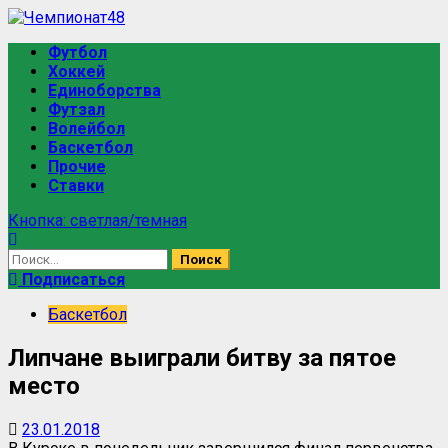
Перейти
к
Основное
Футбол
содержимому
меню
Хоккей
Единоборства
Футзал
Волейбол
Баскетбол
Прочие
Ставки
Кнопка: светлая/темная
Найти:
Подписаться
Баскетбол
Липчане выиграли битву за пятое
место
23.01.2018