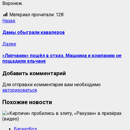
Воронеж.
Материал прочитали:
128
Навигация
Предыдущая
Назад
запись:
записи
Дамы обыграли кавалеров
Следующая
Далее
запись:
«Липчанин» пошёл в отказ, Машнина и компанию не
пощадили ельчане
Добавить комментарий
Для отправки комментария вам необходимо
авторизоваться
.
Похожие новости
Баскетбол