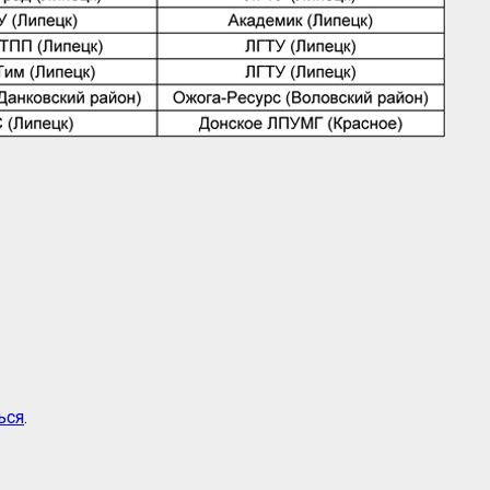
ься
.