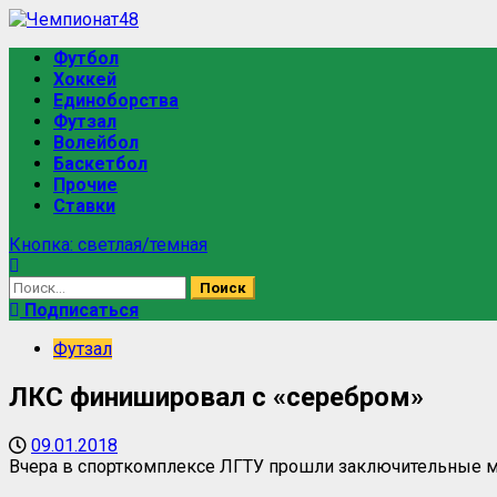
Перейти
к
Основное
Футбол
содержимому
меню
Хоккей
Единоборства
Футзал
Волейбол
Баскетбол
Прочие
Ставки
Кнопка: светлая/темная
Найти:
Подписаться
Футзал
ЛКС финишировал с «серебром»
09.01.2018
Вчера в спорткомплексе ЛГТУ прошли заключительные ма