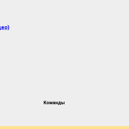
део)
Команды