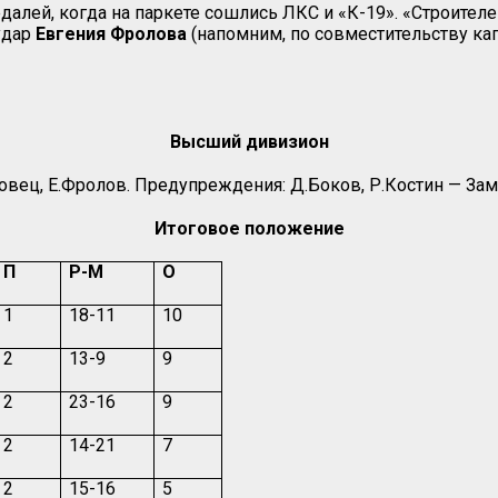
алей, когда на паркете сошлись ЛКС и «К-19». «Строителе
удар
Евгения Фролова
(напомним, по совместительству кап
Высший дивизион
овец, Е.Фролов. Предупреждения: Д.Боков, Р.Костин — Зам
Итоговое положение
П
Р-М
О
1
18-11
10
2
13-9
9
2
23-16
9
2
14-21
7
2
15-16
5