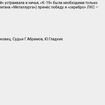
й» устраивала и ничья, «К-19» была необходима только
итана «Металлурга») принёс победу и «серебро» ЛКС —
ковец. Судьи Г.Абрамов, Ю.Гладких.