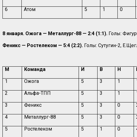
6
Атом
5
1
0
8 января. Ожога — Металлург-88 — 2:4 (1:1).
Голы: Фигур
Феникс — Ростелеком — 5:4 (2:2).
Голы: Сутугин-2, Е.Ще
М
Команда
И
В
Н
1
Ожога
5
3
1
2
Альфа-ТПП
5
3
1
3
Феникс
5
3
0
4
Металлург-88
5
3
0
5
Ростелеком
5
1
0