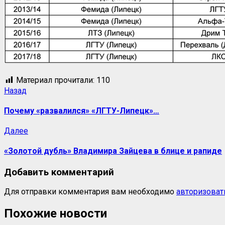
Материал прочитали:
110
Навигация
Предыдущая
Назад
запись:
записи
Почему «развалился» «ЛГТУ-Липецк»…
Следующая
Далее
запись:
«Золотой дубль» Владимира Зайцева в блице и рапиде
Добавить комментарий
Для отправки комментария вам необходимо
авторизоват
Похожие новости