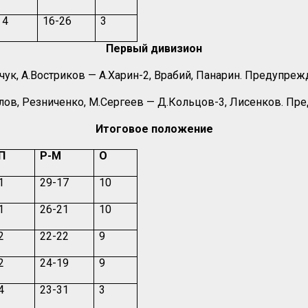
4
16-26
3
П
ервый дивизион
чук, А.Востриков — А.Харин-2, Врабий, Панарин. Предупреж
глов, Резниченко, М.Сергеев — Д.Кольцов-3, Лисенков. Пр
Итоговое положение
П
Р-М
О
1
29-17
10
1
26-21
10
2
22-22
9
2
24-19
9
4
23-31
3