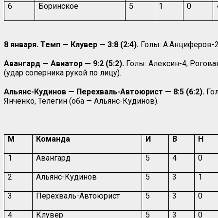
6
Боринское
5
1
0
8 января. Темп — Клувер — 3:8 (2:4).
Голы: А.Анциферов-2,
Авангард — Авиатор — 9:2 (5:2).
Голы: Алексин-4, Рогова
(удар соперника рукой по лицу).
Альянс-Кудинов — Перехваль-Автоюрист — 8:5 (6:2).
Го
Янченко, Телегин (оба — Альянс-Кудинов).
М
Команда
И
В
Н
1
Авангард
5
4
0
2
Альянс-Кудинов
5
3
1
3
Перехваль-Автоюрист
5
3
0
4
Клувер
5
3
0