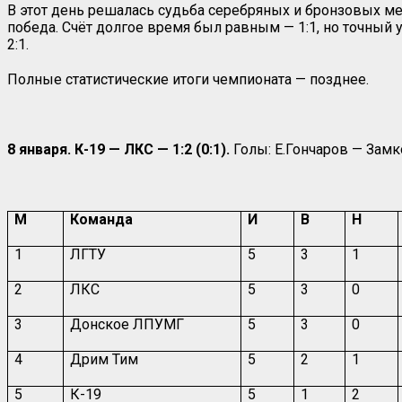
В этот день решалась судьба серебряных и бронзовых мед
победа. Счёт долгое время был равным — 1:1, но точный 
2:1.
Полные статистические итоги чемпионата — позднее.
8 января. К-19 — ЛКС — 1:2 (0:1).
Голы: Е.Гончаров — Замк
М
Команда
И
В
Н
1
ЛГТУ
5
3
1
2
ЛКС
5
3
0
3
Донское ЛПУМГ
5
3
0
4
Дрим Тим
5
2
1
5
К-19
5
1
2