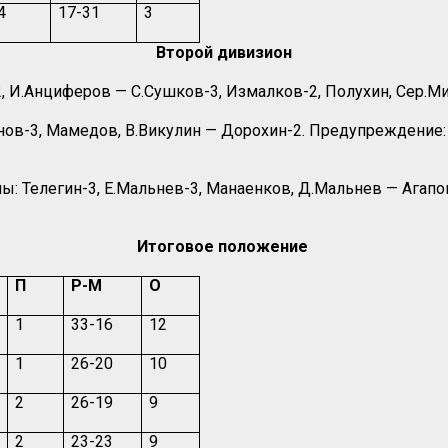
4
17-31
3
Второй дивизион
 И.Анциферов — С.Сушков-3, Измалков-2, Полухин, Сер.Мит
нов-3, Мамедов, В.Викулин — Дорохин-2. Предупреждение: Д
лы: Телегин-3, Е.Мальнев-3, Манаенков, Д.Мальнев — Агапо
Итоговое положение
П
Р-М
О
1
33-16
12
1
26-20
10
2
26-19
9
2
23-23
9