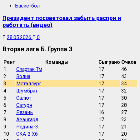
Баскетбол
Президент посоветовал забыть распри и
работать (видео)
28.05.2026
0
Вторая лига Б. Группа 3
Ранг
Команды
Сыграно
Очков
1
Спартак Тм
17
46
2
Волна
17
43
3
Металлург
17
34
4
Шумбрат
17
32
5
Салют
17
30
6
Сатурн
17
28
7
Рязань
16
27
8
Авангард
17
23
9
Родина-3
17
21
10
СКА-2 Хб
17
20