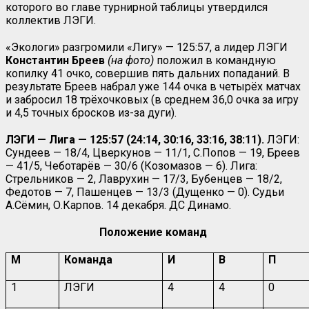
которого во главе турнирной таблицы утвердился
коллектив ЛЭГИ.
«Экологи» разгромили «Лигу» — 125:57, а лидер ЛЭГИ
Константин Бреев
(на фото)
положил в командную
копилку 41 очко, совершив пять дальних попаданий. В
результате Бреев набрал уже 144 очка в четырёх матчах
и забросил 18 трёхочковых (в среднем 36,0 очка за игру
и 4,5 точных бросков из-за дуги).
ЛЭГИ — Лига — 125:57 (24:14, 30:16, 33:16, 38:11).
ЛЭГИ:
Сундеев — 18/4, Цверкунов — 11/1, С.Попов — 19, Бреев
— 41/5, Чеботарёв — 30/6 (Козомазов — 6). Лига:
Стрельников — 2, Лаврухин — 17/3, Бубенцев — 18/2,
Федотов — 7, Пашенцев — 13/3 (Дущенко — 0). Судьи
А.Сёмин, О.Карпов. 14 декабря. ДС Динамо.
Положение команд
М
Команда
И
В
П
1
ЛЭГИ
4
4
0