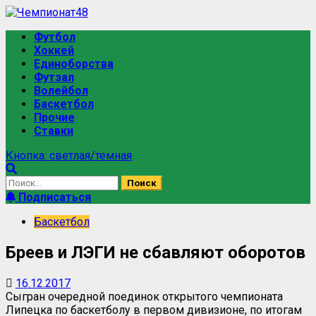
Футбол
Хоккей
Единоборства
Футзал
Волейбол
Баскетбол
Прочие
Ставки
Кнопка: светлая/темная
Подписаться
Баскетбол
Бреев и ЛЭГИ не сбавляют оборотов
16.12.2017
Сыгран очередной поединок открытого чемпионата
Липецка по баскетболу в первом дивизионе, по итогам