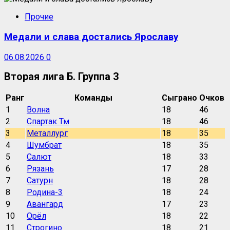
Прочие
Медали и слава достались Ярославу
06.08.2026
0
Вторая лига Б. Группа 3
Ранг
Команды
Сыграно
Очков
1
Волна
18
46
2
Спартак Тм
18
46
3
Металлург
18
35
4
Шумбрат
18
35
5
Салют
18
33
6
Рязань
17
28
7
Сатурн
18
28
8
Родина-3
18
24
9
Авангард
17
23
10
Орёл
18
22
11
Строгино
18
21