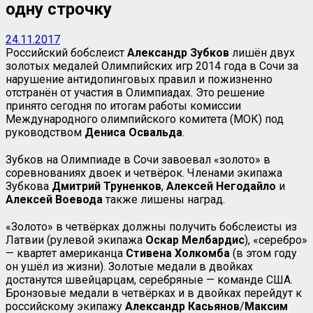
одну строчку
24.11.2017
Российский бобслеист
Александр
Зубков
лишён двух
золотых медалей Олимпийских игр 2014 года в Сочи за
нарушение антидопинговых правил и пожизненно
отстранён от участия в Олимпиадах. Это решение
принято сегодня по итогам работы комиссии
Международного олимпийского комитета (МОК) под
руководством
Дениса Освальда
.
Зубков на Олимпиаде в Сочи завоевал «золото» в
соревнованиях двоек и четвёрок. Членами экипажа
Зубкова
Дмитрий Труненков
,
Алексей Негодайло
и
Алексей Воевода
также лишены наград.
«Золото» в четвёрках должны получить бобслеисты из
Латвии (рулевой экипажа
Оскар
Мелбардис
), «серебро»
— квартет американца
Стивена Холкомба
(в этом году
он ушёл из жизни). Золотые медали в двойках
достанутся швейцарцам, серебряные — команде США.
Бронзовые медали в четвёрках и в двойках перейдут к
российскому экипажу
Александр Касьянов
/
Максим