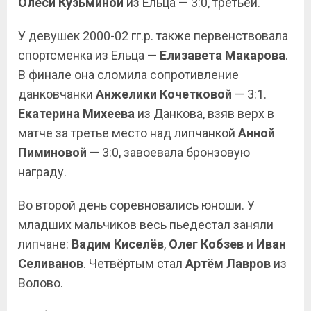
Олеси Кузьминой
из Ельца — 3:0, третьей.
У девушек 2000-02 гг.р. также первенствовала
спортсменка из Ельца —
Елизавета
Макарова
.
В финале она сломила сопротивление
данковчанки
Анжелики Кочетковой
— 3:1.
Екатерина Михеева
из Данкова, взяв верх в
матче за третье место над липчанкой
Анной
Пиминовой
— 3:0, завоевала бронзовую
награду.
Во второй день соревновались юноши. У
младших мальчиков весь пьедестал заняли
липчане:
Вадим Киселёв
,
Олег Кобзев
и
Иван
Селиванов
. Четвёртым стал
Артём Лавров
из
Волово.