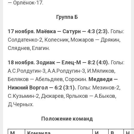
— Орлёнок-17.
Группа Б
17 ноября. Маёвка — Сатурн — 4:3 (2:3).
Голы:
Солдатенко-2, Колесник, Можаров — Дрякин,
Сляднев, Елагин.
18 ноября. Зодиак — Елец-М — 8:2 (4:0).
Голы:
А.С.Ролдугин-3, А.А.Ролдугин-3, И.Мяликов,
Беляков — Абельдяев, Сорокин.
Медведи —
Нижний Воргол — 6:2 (3:1).
Голы: Мезинов-2,
С.Кузьмин-2, Дюкарев, Ярлыков — А.Быков,
Д.Черных.
Положение команд
М
Команда
И
В
Н