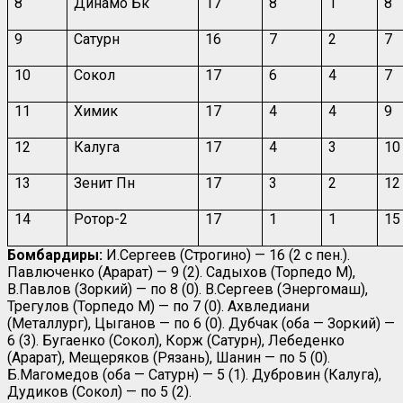
8
Динамо Бк
17
8
1
8
9
Сатурн
16
7
2
7
10
Сокол
17
6
4
7
11
Химик
17
4
4
9
12
Калуга
17
4
3
10
13
Зенит Пн
17
3
2
12
14
Ротор-2
17
1
1
15
Бомбардиры:
И.Сергеев (Строгино) — 16 (2 с пен.).
Павлюченко (Арарат) — 9 (2). Садыхов (Торпедо М),
В.Павлов (Зоркий) — по 8 (0). В.Сергеев (Энергомаш),
Трегулов (Торпедо М) — по 7 (0). Ахвледиани
(Металлург), Цыганов — по 6 (0). Дубчак (оба — Зоркий) —
6 (3). Бугаенко (Сокол), Корж (Сатурн), Лебеденко
(Арарат), Мещеряков (Рязань), Шанин — по 5 (0).
Б.Магомедов (оба — Сатурн) — 5 (1). Дубровин (Калуга),
Дудиков (Сокол) — по 5 (2).