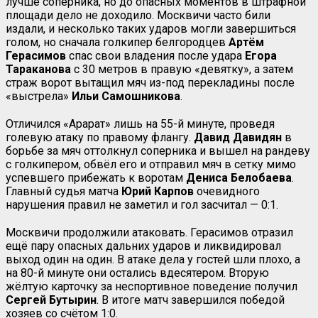
лучше соперника, но до опасных моментов в штрафной
площади дело не доходило. Москвичи часто били
издали, и несколько таких ударов могли завершиться
голом, но сначала голкипер белгородцев
Артём
Герасимов
спас свои владения после удара
Егора
Тараканова
с 30 метров в правую «девятку», а затем
страж ворот вытащил мяч из-под перекладины после
«выстрела»
Ильи Самошникова
.
Отличился «Арарат» лишь на 55-й минуте, проведя
голевую атаку по правому флангу.
Давид Давидян
в
борьбе за мяч оттолкнул соперника и вышел на рандеву
с голкипером, обвёл его и отправил мяч в сетку мимо
успевшего прибежать к воротам
Дениса Белобаева
.
Главный судья матча
Юрий Карпов
очевидного
нарушения правил не заметил и гол засчитал — 0:1.
Москвичи продолжили атаковать. Герасимов отразил
ещё пару опасных дальних ударов и ликвидировал
выход один на один. В атаке дела у гостей шли плохо, а
на 80-й минуте они остались вдесятером. Вторую
жёлтую карточку за неспортивное поведение получил
Сергей Бутырин
. В итоге матч завершился победой
хозяев со счётом 1:0.