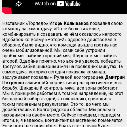
Наставник «Торпедо»
Игорь Колыванов
похвалил свою
команду за самоотдачу: «Поле было тяжёлое,
комбинировать и создавать на нём оказалось непросто.
Вдобавок ко всему «Ротор-2» здорово действовал в
обороне, было видно, что команда вышла против нас
очень мобилизованной. Мы сами себе устроили
проблемы: забили хороший мяч, Широков мог забить
второй. Вдвойне приятно, что всё же удалось победить,
Трегулов забил шикарный мяч на последних минутах. Та
самоотдача, которую сегодня показала команда,
заслуживает похвалы». Рулевой волгоградцев
Дмитрий
Петренко
заявил: «Соперник выиграл практически всю
борьбу. Шикарный контроль мяча, все зоны работают.
Мы в принципе работаем в том же направлении, но этот
бездарный набор людей, к сожалению, приводит к
таким плачевным результатам. Это то, до чего мы
доработались в Волгоградской области. Мы реально
находимся на своём месте. Сейчас приедем, подведём
итоги, и, я надеюсь, контингент качественно поменяется.
Если этого не произойдёт, брать где-то очки будет