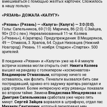
вмешиваться с помощью жёлтых карточек. Сложилось
в нашу пользу».
«РЯЗАНЬ» ДОЖАЛА «КАЛУГУ»
«Рязань» (Рязань) — «Калуга» (Калуга) — 3:0 (0:0).
Голы: Сапельников, 69 (1:0). Маричев, 86 (2:0). С.Зайцев,
90+ (3:0 с пен.). Нереализованный 11-м: Коляев
(«Рязань»), 4 (вратарь). Предупреждения: В.Мещеряков,
49 — Отмахов, 3. Храпов, 64. Судья Низовцев (Нижний
Новгород). Рязань. 11 ноября. Стадион «Спартак». 500
зрителей.
В поединке «Рязани» и «Калуги» уже на 4-й минуте
встречи хозяева могли открыть счёт.
Никита Коляев
вышел на рандеву с голкипером «космонавтов»
Владимиром
Отмаховым
, которому ничего не
оставалось, как фолить. Пенальти вызвался бить сам
пострадавший, однако его задумку вратарь разгадал и
удар отразил. Более интересную игру рязанцы показали
во втором тайме. Замена
Владислава
Мещерякова
на
Дмитрия Сапельникова
сработала уже через пять
минут.
Сергей Зайцев
ворвался в штрафную, отдал пас
Михаилу Сентюрину
, который переправил мяч