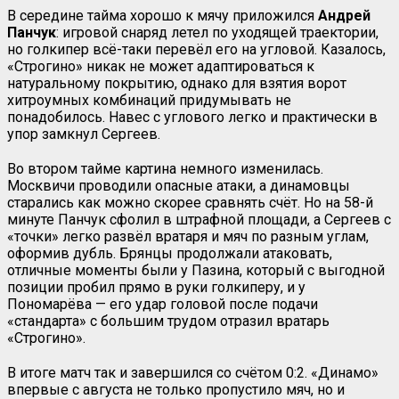
В середине тайма хорошо к мячу приложился
Андрей
Панчук
: игровой снаряд летел по уходящей траектории,
но голкипер всё-таки перевёл его на угловой. Казалось,
«Строгино» никак не может адаптироваться к
натуральному покрытию, однако для взятия ворот
хитроумных комбинаций придумывать не
понадобилось. Навес с углового легко и практически в
упор замкнул Сергеев.
Во втором тайме картина немного изменилась.
Москвичи проводили опасные атаки, а динамовцы
старались как можно скорее сравнять счёт. Но на 58-й
минуте Панчук сфолил в штрафной площади, а Сергеев с
«точки» легко развёл вратаря и мяч по разным углам,
оформив дубль. Брянцы продолжали атаковать,
отличные моменты были у Пазина, который с выгодной
позиции пробил прямо в руки голкиперу, и у
Пономарёва — его удар головой после подачи
«стандарта» с большим трудом отразил вратарь
«Строгино».
В итоге матч так и завершился со счётом 0:2. «Динамо»
впервые с августа не только пропустило мяч, но и