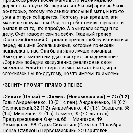
Пришлось ребят после матча в Липецке неделю
держать в тонусе. Во-первых, чтобы эйфории не было,
во-вторых, потому что заключительный матч, и кто-то
уже в отпуск собирается. Поэтому, как правило, эти
матчи не получаются. Рад, что ребята меня слушают, и
выполняют то, что я требую. А выиграли сегодня по
делу. Счёт говорит сам за себя». Главный тренер
«Сокола»
Алексей Стукалов
признал: «Хочу извиниться
перед нашими болельщиками, которые приехали
поддержать нас. Они были явно лучше команды.
Выездные матчи нам удаются хуже, чем домашние.
«Зоркий» победил заслуженно, реализовав свои
моменты. Если бы открыли счёт, может быть, игра
сложилась бы по-другому, но что имеем, то имеем».
«ЗЕНИТ» ГРОМЯТ ПРЯМО В ПЕНЗЕ
«Зенит» (Пенза) — «Химик» (Новомосковск) — 2:5 (1:2).
Голы: Андрейченко, 13 (0:1 с пен.). Андрейченко, 19 (0:2).
Ослоновский, 32 (1:2). Андрейченко, 47 (1:3). Орешкин, 58
(1:4). Мингазов, 73 (1:5). Томаев, 90 (2:5 автогол).
Предупреждения: Онугха, 68 — Мингазов, 49.
Ромащенко, 68. Судья Силантьев (Самара). 11 ноября.
Пенза. Стадион «Первомайский». 250 зрителей.