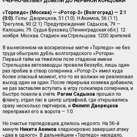
«ЧЁРНО-БЕЛЫЕ» ДОВЕЛИ ДО НЕРВНОЙ КОНЦОВКИ
«Торпедо» (Москва) — «Ротор-2» (Волгоград) — 2:1
(0:0).
Голы: Дворецков, 51 (1:0). Н.Акимов, 56 (1:1).
Трегулов, 90 (2:1). Предупреждения: Садыхов, 79 —
Калошин, 79. Судья Буховец (Ленинградская обл.). 12
ноября. Москва. Стадион им.Стрельцова. 1200 зрителей.
В вынесенном на воскресенье матче «Торпедо» не без
труда обыграло дубль волгоградского «Ротора».
Первый тайм на тяжёлом поле стадиона имени
Стрельцова автозаводцы провели беззубо, лишь один
раз пробив в створ соперника. «Ротор-2» имел куда
более опасный момент, кто-то из волжан не реализовал
выход один на один. После перерыва хозяева добавили,
не раз заставляя вступать в игру голкипера соперника, и
быстро повели в счёте.
Рагим Садыхов
прошёл по
флангу, отдал пас в центр штрафной, где открывались
сразу несколько партнёров, и
Филипп Дворецков
переправил его в ворота — 1:0.
Но счастье торпедовцев длилось недолго. На 56-й
минуте
Никита Акимов
хладнокровно завершил атаку
«два в одного». В дальнейшем «Торпедо» наседало,