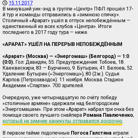
15.11.2017
В минувший уик-энд в группе «Центр» ПФЛ прошёл 17-
й тур и команды отправились в «зимнюю спячку».
Столичный «Арарат» ушёл в отпуск непобеждённым —
единственный из всех клубов «Центра». Итоги
последнего в 2017 году тура — ниже.
«АРАРАТ» УШЁЛ НА ПЕРЕРЫВ НЕПОБЕЖДЁННЫМ
«Арарат» (Москва) — «Энергомаш» (Белгород) — 1:0
(0:0).
Гол: Давидян, 55. Предупреждения: Тобоев, 18.
Квеквескири, 83 — Бурченко, 9. Бутырин, 41. Белоев, 52.
Удаление: Бутырин («Энергомаш»), 80 (2ж.). Судья
Карпов (Петрозаводск). 11 ноября. Москва. Стадион
Академии «Спартак». 700 зрителей.
Очередную, уже четырнадцатую по счёту победу
«столичные армяне» одержали над белгородским
«Энергомашем». При этом «Арарат» набрал три очка без
помощи своего лучшего снайпера
Романа Павлюченко
,
который на зимние каникулы отправился досрочно
.
В первом тайме подопечные
Погоса Галстяна
играли