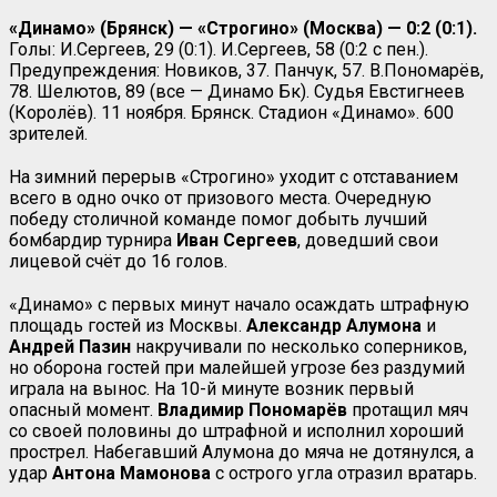
«Динамо» (Брянск) — «Строгино» (Москва) — 0:2 (0:1).
Голы: И.Сергеев, 29 (0:1). И.Сергеев, 58 (0:2 с пен.).
Предупреждения: Новиков, 37. Панчук, 57. В.Пономарёв,
78. Шелютов, 89 (все — Динамо Бк). Судья Евстигнеев
(Королёв). 11 ноября. Брянск. Стадион «Динамо». 600
зрителей.
На зимний перерыв «Строгино» уходит с отставанием
всего в одно очко от призового места. Очередную
победу столичной команде помог добыть лучший
бомбардир турнира
Иван Сергеев
, доведший свои
лицевой счёт до 16 голов.
«Динамо» с первых минут начало осаждать штрафную
площадь гостей из Москвы.
Александр
Алумона
и
Андрей Пазин
накручивали по несколько соперников,
но оборона гостей при малейшей угрозе без раздумий
играла на вынос. На 10-й минуте возник первый
опасный момент.
Владимир
Пономарёв
протащил мяч
со своей половины до штрафной и исполнил хороший
прострел. Набегавший Алумона до мяча не дотянулся, а
удар
Антона Мамонова
с острого угла отразил вратарь.