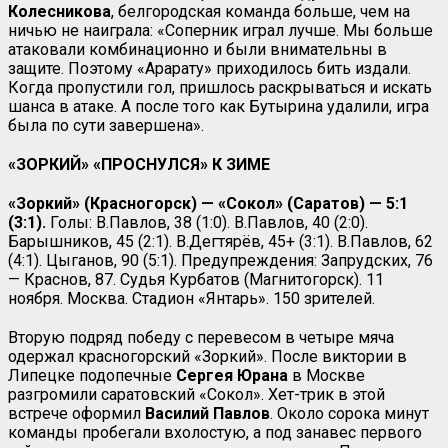
Колесникова
, белгородская команда больше, чем на
ничью не наиграла: «Соперник играл лучше. Мы больше
атаковали комбинационно и были внимательны в
защите. Поэтому «Арарату» приходилось бить издали.
Когда пропустили гол, пришлось раскрываться и искать
шанса в атаке. А после того как Бутырина удалили, игра
была по сути завершена».
«ЗОРКИЙ» «ПРОСНУЛСЯ» К ЗИМЕ
«Зоркий» (Красногорск) — «Сокол» (Саратов) — 5:1
(3:1).
Голы: В.Павлов, 38 (1:0). В.Павлов, 40 (2:0).
Барышников, 45 (2:1). В.Дегтярёв, 45+ (3:1). В.Павлов, 62
(4:1). Цыганов, 90 (5:1). Предупреждения: Запрудских, 76
— Краснов, 87. Судья Курбатов (Магнитогорск). 11
ноября. Москва. Стадион «Янтарь». 150 зрителей.
Вторую подряд победу с перевесом в четыре мяча
одержал красногорский «Зоркий». После виктории в
Липецке подопечные
Сергея Юрана
в Москве
разгромили саратовский «Сокол». Хет-трик в этой
встрече оформил
Василий Павлов
. Около сорока минут
команды пробегали вхолостую, а под занавес первого