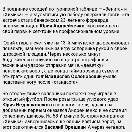
В поединке соседей по турнирной таблице — «Зенита» и
«Химика» — результативную победу одержали гости. Эта
встреча стала бенефисом 23-летнего форварда
новомосковцев
Юрия Андрейченко
, оформившего
свой первый хет-трик на профессиональном уровне.
Юрий открыл счёт уже на 13-й минуте, когда реализовал
пенальти, назначенный за игру соперника рукой в своей
штрафной площади. Через несколько минут
Андрейченко получил пас в центре штрафной и
техничным ударом отправил мяч в «девятку»
пензенских ворот, а до конца тайма хозяева сумели
отыграть один гол:
Владислав Ослоновский
умело
подставил ногу после «стандарта».
Во втором тайме соперники по-прежнему играли в
открытый футбол. После розыгрыша углового удар
Юрия Недашковского
не достиг цели, однако на
добивании первым оказался Андрейченко и не оставил
сопернику шансов. На 58-й минуте быстрая контратака
«Химика» завершилась ещё одним взятием ворот, на
этот раз отличился
Василий Орешкин
. А через четверть