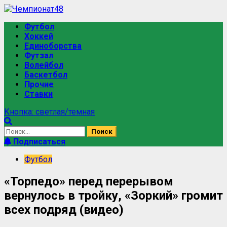
Футбол
Хоккей
Единоборства
Футзал
Волейбол
Баскетбол
Прочие
Ставки
Кнопка: светлая/темная
Подписаться
Футбол
«Торпедо» перед перерывом
вернулось в тройку, «Зоркий» громит
всех подряд (видео)