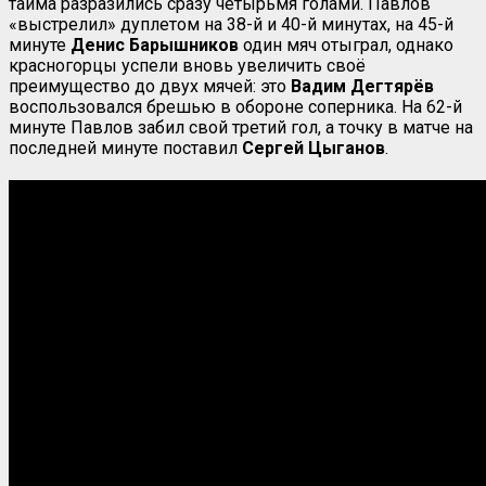
тайма разразились сразу четырьмя голами. Павлов
«выстрелил» дуплетом на 38-й и 40-й минутах, на 45-й
минуте
Денис Барышников
один мяч отыграл, однако
красногорцы успели вновь увеличить своё
преимущество до двух мячей: это
Вадим Дегтярёв
воспользовался брешью в обороне соперника. На 62-й
минуте Павлов забил свой третий гол, а точку в матче на
последней минуте поставил
Сергей Цыганов
.