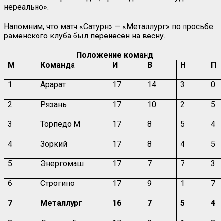
нереально».
Напомним, что матч «Сатурн» — «Металлург» по просьбе
раменского клуба был перенесён на весну.
Положение команд
М
Команда
И
В
Н
П
1
Арарат
17
14
3
0
2
Рязань
17
10
2
5
3
Торпедо М
17
8
5
4
4
Зоркий
17
8
4
5
5
Энергомаш
17
7
7
3
6
Строгино
17
9
1
7
7
Металлург
16
7
5
4