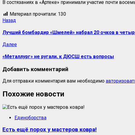
В состязаниях в «Артеке» принимали участие почти восе
Материал прочитали:
130
Навигация
Предыдущая
Назад
запись:
записи
Лучший бомбардир «Шмелей» набрал 20 очков в четыр
Следующая
Далее
запись:
«Металлург» не ругали, к ДЮСШ есть вопросы
Добавить комментарий
Для отправки комментария вам необходимо
авторизоват
Похожие новости
Единоборства
Есть ещё порох у мастеров ковра!