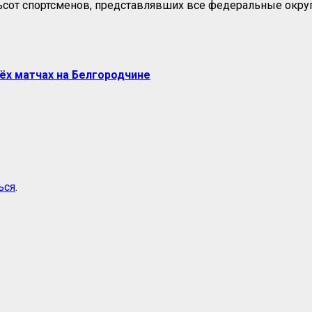
мьсот спортсменов, представлявших все федеральные округ
ёх матчах на Белгородчине
ься
.