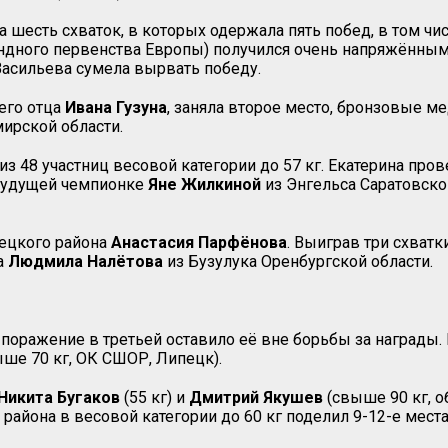
ла шесть схваток, в которых одержала пять побед, в том 
андного первенства Европы) получился очень напряжённым
Васильева сумела вырвать победу.
оего отца
Ивана
Гузуна
, заняла второе место, бронзовые м
ирской области.
из 48 участниц весовой категории до 57 кг. Екатерина про
 будущей чемпионке
Яне
Жилкиной
из Энгельса Саратовско
ецкого района
Анастасия
Парфёнова
. Выиграв три схватк
а
Людмила
Налётова
из Бузулука Оренбургской области.
о поражение в третьей оставило её вне борьбы за награды.
ше 70 кг, ОК СШОР, Липецк).
Никита
Бугаков
(55 кг) и
Дмитрий
Якушев
(свыше 90 кг, о
айона в весовой категории до 60 кг поделил 9-12-е места