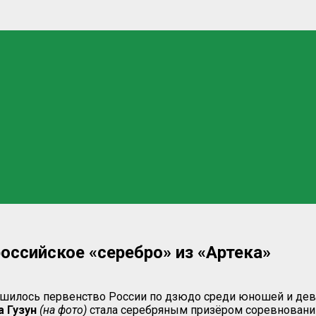
оссийское «серебро» из «Артека»
шилось первенство России по дзюдо среди юношей и деву
а Гузун
(на фото)
стала серебряным призёром соревновани