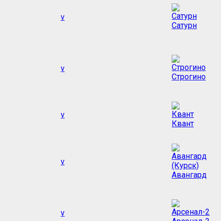
v
Сатурн
v
Строгино
v
Квант
v
Авангард
v