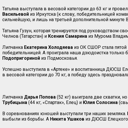
Татьяна выступала в весовой категории до 63 кг и прове
Васильевой
из Иркутска (к слову, победительницей ком
сильнейшую, и лишь на третьей дополнительной минуте 
Татьяна Гузун, которая тренируется под руководством св
Челнов (Татарстан) и
Ксения
Самарина
из Мурома Владим
Липчанка
Екатерина
Холодяева
из ОК СШОР стала пятой 
победительницей. А проиграла наша дзюдоистка только
Подопригориной
из Подмосковья.
Успешно выступила в «Артеке» и воспитанница ДЮСШ Ел
в весовой категории до 70 кг, а победу здесь праздновал
Липчанка
Дарья
Попова
(52 кг) выиграла две схватки, н
Трубицына
(44 кг, «Спартак», Елец) и
Юлия
Солосина
(свы
В соревнованиях юношей выступали три наших земляка.
выбыли из борьбы. А
Никита
Ушаков
из ДЮСШ Елецкого р