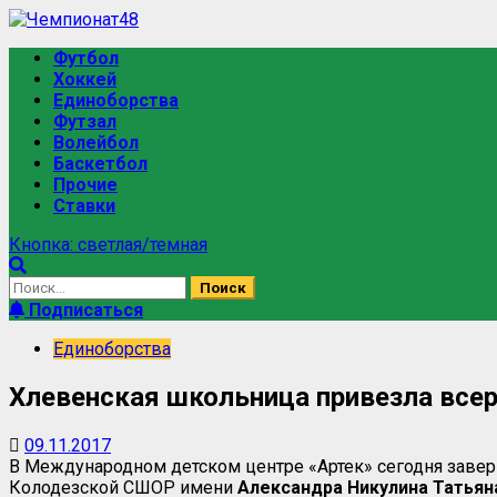
Перейти
к
Основное
Футбол
содержимому
меню
Хоккей
Единоборства
Футзал
Волейбол
Баскетбол
Прочие
Ставки
Кнопка: светлая/темная
Найти:
Подписаться
Единоборства
Хлевенская школьница привезла всер
09.11.2017
В Международном детском центре «Артек» сегодня завер
Колодезской СШОР имени
Александра Никулина
Татьян