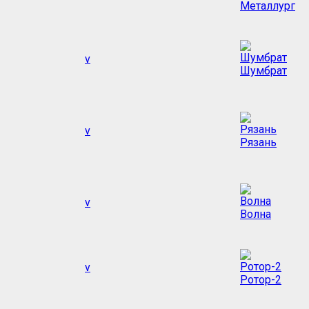
Металлург
v
Шумбрат
v
Рязань
v
Волна
v
Ротор-2