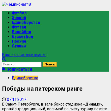
Футбол
Хоккей
Единоборства
Футзал
Волейбол
Баскетбол
Прочие
Ставки
Кнопка: светлая/темная
Подписаться
Единоборства
Победы на питерском ринге
07.11.2017
В Санкт-Петербурге, в зале бокса стадиона «Динамо»,
прошёл традиционный, восьмой по счёту турнир памяти