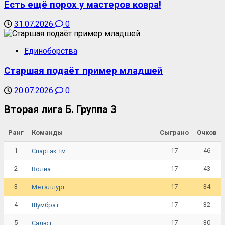
Есть ещё порох у мастеров ковра!
31.07.2026
0
Единоборства
Старшая подаёт пример младшей
20.07.2026
0
Вторая лига Б. Группа 3
Ранг
Команды
Сыграно
Очков
1
17
46
Спартак Тм
2
17
43
Волна
3
17
34
Металлург
4
17
32
Шумбрат
5
17
30
Салют