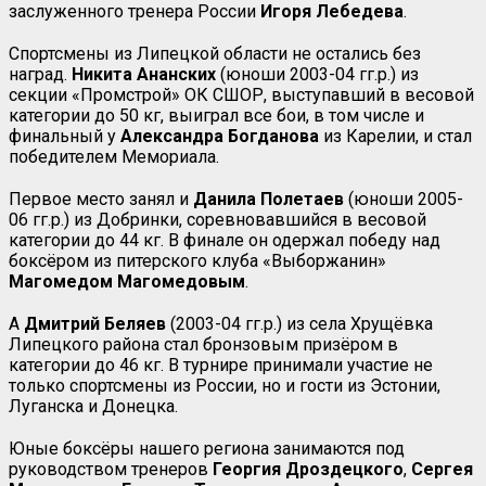
заслуженного тренера России
Игоря Лебедева
.
Спортсмены из Липецкой области не остались без
наград.
Никита
Ананских
(юноши 2003-04 гг.р.) из
секции «Промстрой» ОК СШОР, выступавший в весовой
категории до 50 кг, выиграл все бои, в том числе и
финальный у
Александра
Богданова
из Карелии, и стал
победителем Мемориала.
Первое место занял и
Данила
Полетаев
(юноши 2005-
06 гг.р.) из Добринки, соревновавшийся в весовой
категории до 44 кг. В финале он одержал победу над
боксёром из питерского клуба «Выборжанин»
Магомедом
Магомедовым
.
А
Дмитрий
Беляев
(2003-04 гг.р.) из села Хрущёвка
Липецкого района стал бронзовым призёром в
категории до 46 кг. В турнире принимали участие не
только спортсмены из России, но и гости из Эстонии,
Луганска и Донецка.
Юные боксёры нашего региона занимаются под
руководством тренеров
Георгия Дроздецкого
,
Сергея