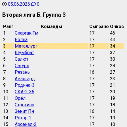
05.06.2026
0
Вторая лига Б. Группа 3
Ранг
Команды
Сыграно
Очков
1
Спартак Тм
17
46
2
Волна
17
43
3
Металлург
17
34
4
Шумбрат
17
32
5
Салют
17
30
6
Сатурн
17
28
7
Рязань
16
27
8
Авангард
17
23
9
Родина-3
17
21
10
СКА-2 Хб
17
20
11
Орёл
17
19
12
Строгино
17
18
13
Зенит Пн
16
14
14
Ротор-2
17
10
15
Арсенал-2
17
10