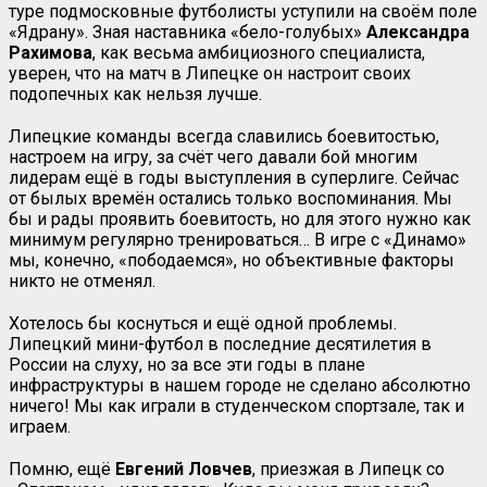
туре подмосковные футболисты уступили на своём поле
«Ядрану». Зная наставника «бело-голубых»
Александра
Рахимова
, как весьма амбициозного специалиста,
уверен, что на матч в Липецке он настроит своих
подопечных как нельзя лучше.
Липецкие команды всегда славились боевитостью,
настроем на игру, за счёт чего давали бой многим
лидерам ещё в годы выступления в суперлиге. Сейчас
от былых времён остались только воспоминания. Мы
бы и рады проявить боевитость, но для этого нужно как
минимум регулярно тренироваться… В игре с «Динамо»
мы, конечно, «пободаемся», но объективные факторы
никто не отменял.
Хотелось бы коснуться и ещё одной проблемы.
Липецкий мини-футбол в последние десятилетия в
России на слуху, но за все эти годы в плане
инфраструктуры в нашем городе не сделано абсолютно
ничего! Мы как играли в студенческом спортзале, так и
играем.
Помню, ещё
Евгений Ловчев
, приезжая в Липецк со