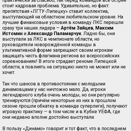
практически за спасибо, так перед командой всё острее
стоит кадровая проблема. Удивительно, но факт:
препятствия «ЛГТУ-Липецку» ставит коллектив,
выступающий на областном любительском уровне. На
лучшие финансовые условия в команду ЛКС перешли
сразу три наших лидера —
Артём Зайцев
,
Максим
Истомин
и
Александр
Паламарчук
. Ладно бы, они
выступали за ЛКС в чемпионате области, но
руководители новорождённой команды в
ультимативной форме запрещают своим игрокам
защищать честь флагмана региона во всероссийских
соревнованиях! В итоге страдает реноме Липецкой
области, а повлиять на ситуацию никто не может или не
хочет.
Так что шансов в противостоянии с молодыми
динамовцами у нас ничтожно мало. Да, игроки
легендарного клуба очень молоды, но они регулярно
тренируются (причём некоторые из них в прошлом
сезоне прошли обкатку в команде суперлиги), получают
игровую практику — в том числе и в Кубке УЕФА, где
они недавно вполне достойно выступали.
В пользу «Динамо» говорит и тот факт, что в последнем