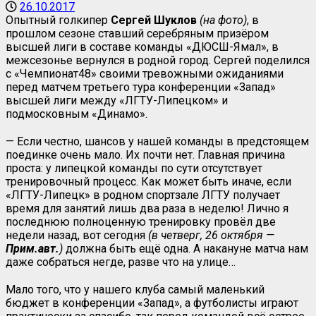
26.10.2017
Опытный голкипер
Сергей Шуклов
(на фото)
, в
прошлом сезоне ставший серебряным призёром
высшей лиги в составе команды «ДЮСШ-Ямал», в
межсезонье вернулся в родной город. Сергей поделился
с «Чемпионат48» своими тревожными ожиданиями
перед матчем третьего тура конференции «Запад»
высшей лиги между «ЛГТУ-Липецком» и
подмосковным «Динамо».
— Если честно, шансов у нашей команды в предстоящем
поединке очень мало. Их почти нет. Главная причина
проста: у липецкой команды по сути отсутствует
тренировочный процесс. Как может быть иначе, если
«ЛГТУ-Липецк» в родном спортзале ЛГТУ получает
время для занятий лишь два раза в неделю! Лично я
последнюю полноценную тренировку провёл две
недели назад, вот сегодня
(в четверг, 26 октября —
Прим.авт.
)
должна быть ещё одна. А накануне матча нам
даже собраться негде, разве что на улице…
Мало того, что у нашего клуба самый маленький
бюджет в конференции «Запад», а футболисты играют