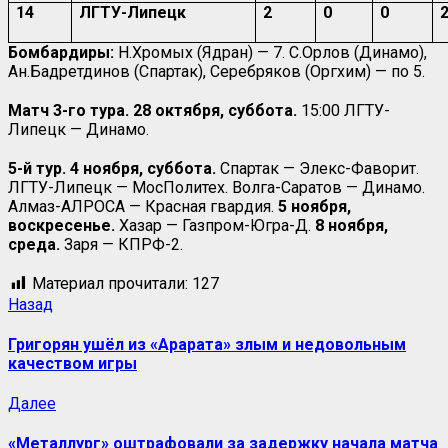
14
ЛГТУ-Липецк
2
0
0
Бомбардиры:
Н.Хромых (Ядран) — 7. С.Орлов (Динамо),
Ан.Бадретдинов (Спартак), Серебряков (Оргхим) — по 5.
Матч 3-го тура. 28 октября, суббота.
15:00 ЛГТУ-
Липецк — Динамо.
5-й тур. 4 ноября, суббота.
Спартак — Элекс-Фаворит.
ЛГТУ-Липецк — МосПолитех. Волга-Саратов — Динамо.
Алмаз-АЛРОСА — Красная гвардия.
5 ноября,
воскресенье.
Хазар — Газпром-Югра-Д.
8 ноября,
среда.
Заря — КПРФ-2.
Материал прочитали:
127
Назад
Григорян ушёл из «Арарата» злым и недовольным
качеством игры
Далее
«Металлург» оштрафовали за задержку начала матча