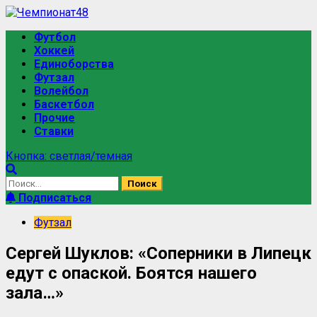
Футбол
Хоккей
Единоборства
Футзал
Волейбол
Баскетбол
Прочие
Ставки
Кнопка: светлая/темная
Подписаться
Футзал
Сергей Шуклов: «Соперники в Липецк
едут с опаской. Боятся нашего
зала…»