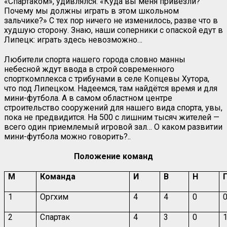
«Спартаком», удивлялся: «Куда вы меня привезли?
Почему мы должны играть в этом школьном
зальчике?» С тех пор ничего не изменилось, разве что в
худшую сторону. Знаю, наши соперники с опаской едут в
Липецк: играть здесь невозможно…
Любители спорта нашего города словно манны
небесной ждут ввода в строй современного
спорткомплекса с трибунами в селе Копцевы Хутора,
что под Липецком. Надеемся, там найдётся время и для
мини-футбола. А в самом областном центре
строительство сооружений для нашего вида спорта, увы,
пока не предвидится. На 500 с лишним тысяч жителей —
всего один приемлемый игровой зал… О каком развитии
мини-футбола можно говорить?..
Положение команд
М
Команда
И
В
Н
1
Оргхим
4
4
0
2
Спартак
4
3
0