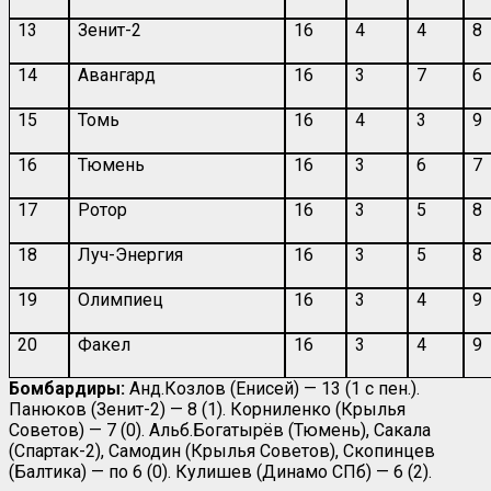
13
Зенит-2
16
4
4
8
14
Авангард
16
3
7
6
15
Томь
16
4
3
9
16
Тюмень
16
3
6
7
17
Ротор
16
3
5
8
18
Луч-Энергия
16
3
5
8
19
Олимпиец
16
3
4
9
20
Факел
16
3
4
9
Бомбардиры:
Анд.Козлов (Енисей) — 13 (1 с пен.).
Панюков (Зенит-2) — 8 (1). Корниленко (Крылья
Советов) — 7 (0). Альб.Богатырёв (Тюмень), Сакала
(Спартак-2), Самодин (Крылья Советов), Скопинцев
(Балтика) — по 6 (0). Кулишев (Динамо СПб) — 6 (2).