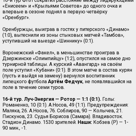
16-й тур ФНЛ сократил расстояние между лидирующими
«Енисеем» и «Крыльями Советов» до одного очка и
впервые в сезоне поднял в первую четвёрку
«Оренбург».
Оренбуржцы, выиграв в гостях у питерского «Динамо»
(1:0), вытеснили из зоны стыковых матчей «Тамбов»,
уступивший на выезде «Шиннику» (0:1).
Воронежский «Факел», в меньшинстве проиграв в
Дзержинске «Олимпийцу» (1:2), опустился на самое дно
турнирной таблицы. А курский «Авангард» на своём
поле уступил «Кубани» (0:1). В этом матче в состав курян
(пусть и выйдя на замену) вернулся воспитанник
липецкого футбола
Артём Федчук
, не появлявшийся на
поле в течение семи туров.
16-й тур. Луч-Энергия — Ротор — 1:1 (0:1).
Голы:
Романенко, 10 (0:1). А.Носов, 49 (1:1). Предупреждения:
Маляка, 26. А.Носов, 76. Соблиров, 90 — Колычев, 21.
Пискунов, 23. Судья Борисов (Самара). Владивосток.
Стадион Динамо. 1530 зрителей.
Наши:
Кобзев (Р) — 1-
90 мин., -1.