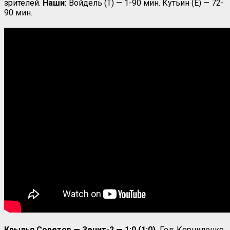
зрителей.
Наши:
Войдель (Т) — 1-90 мин. Кутьин (Е) — 72-
90 мин.
Крылья Советов — Зенит-2 — 1:0 (1:0).
Гол: Корниленко,