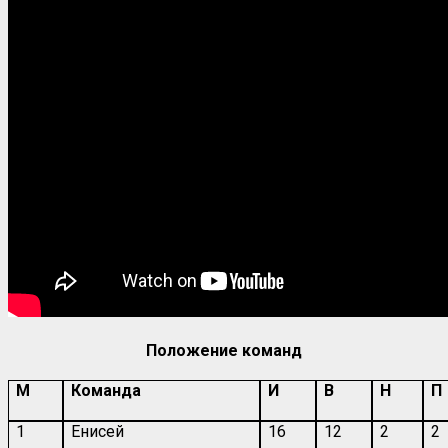
Положение команд
М
Команда
И
В
Н
П
1
Енисей
16
12
2
2