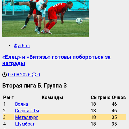
Футбол
«Елец» и «Витязь» готовы побороться за
награды
07.08.2026
0
Вторая лига Б. Группа 3
Ранг
Команды
Сыграно
Очков
1
Волна
18
46
2
Спартак Тм
18
46
3
Металлург
18
35
4
Шумбрат
18
35