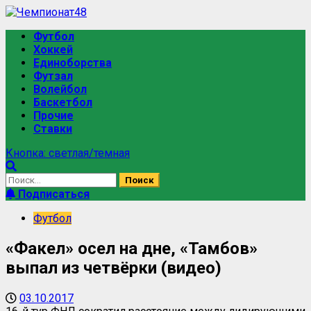
Футбол
Хоккей
Единоборства
Футзал
Волейбол
Баскетбол
Прочие
Ставки
Кнопка: светлая/темная
Подписаться
Футбол
«Факел» осел на дне, «Тамбов»
выпал из четвёрки (видео)
03.10.2017