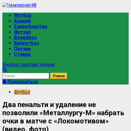
Футбол
Хоккей
Единоборства
Футзал
Волейбол
Баскетбол
Прочие
Ставки
Кнопка: светлая/темная
Подписаться
Футбол
Два пенальти и удаление не
позволили «Металлургу-М» набрать
очки в матче с «Локомотивом»
(видео, фото)