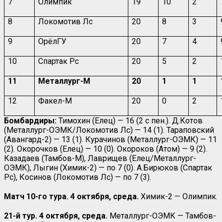
7
Олимпик
19
10
2
8
Локомотив Лс
20
8
3
9
ОрёлГУ
20
7
4
10
Спартак Рс
20
5
2
11
Металлург-М
20
1
1
12
Факел-М
20
0
2
Бомбардиры:
Тимохин (Елец) — 16 (2 с пен.). Д.Котов
(Металлург-ОЭМК/Локомотив Лс) — 14 (1). Тараповский
(Авангард-2) — 13 (1). Курачинов (Металлург-ОЭМК) — 11
(2). Окорочков (Елец) — 10 (0). Окороков (Атом) — 9 (2).
Казадаев (Тамбов-М), Лаврищев (Елец/Металлург-
ОЭМК), Лыгин (Химик-2) — по 7 (0). А.Бирюков (Спартак
Рс), Косинов (Локомотив Лс) — по 7 (3).
Матч 10-го тура. 4 октября, среда.
Химик-2 — Олимпик.
21-й тур. 4 октября, среда.
Металлург-ОЭМК — Тамбов-