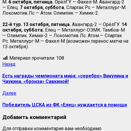
М.
6 октября, пятница.
ОрёлГУ — Факел-М. Авангард-2
— Елец.
7 октября, суббота.
Спартак Рс — Металлург-М.
Локомотив Лс — Атом. Олимпик — Химик-2.
22-й тур. 13 октября, пятница.
Авангард-2 — ОрёлГУ.
14
октября, суббота.
Елец — Металлург-ОЭМК. Тамбов-М
— Олимпик. Химик-2 — Локомотив Лс. Атом — Спартак
Рс. Металлург-М — Факел-М
(возможен перенос матча на
15 октября)
.
Материал прочитали:
108
Назад
Есть награды чемпионата мира: «серебро» Викулина и
Чаукина, «бронза» Савкиной!
Далее
Победитель ЦСКА из ФК «Елец» нуждается в помощи
Добавить комментарий
Для отправки комментария вам необходимо