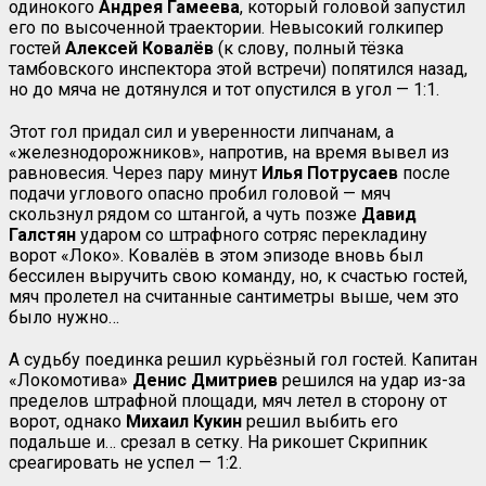
одинокого
Андрея Гамеева
, который головой запустил
его по высоченной траектории. Невысокий голкипер
гостей
Алексей
Ковалёв
(к слову, полный тёзка
тамбовского инспектора этой встречи) попятился назад,
но до мяча не дотянулся и тот опустился в угол — 1:1.
Этот гол придал сил и уверенности липчанам, а
«железнодорожников», напротив, на время вывел из
равновесия. Через пару минут
Илья Потрусаев
после
подачи углового опасно пробил головой — мяч
скользнул рядом со штангой, а чуть позже
Давид
Галстян
ударом со штрафного сотряс перекладину
ворот «Локо». Ковалёв в этом эпизоде вновь был
бессилен выручить свою команду, но, к счастью гостей,
мяч пролетел на считанные сантиметры выше, чем это
было нужно…
А судьбу поединка решил курьёзный гол гостей. Капитан
«Локомотива»
Денис
Дмитриев
решился на удар из-за
пределов штрафной площади, мяч летел в сторону от
ворот, однако
Михаил Кукин
решил выбить его
подальше и… срезал в сетку. На рикошет Скрипник
среагировать не успел — 1:2.