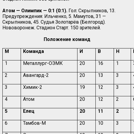
Атом — Олимпик — 0:1 (0:1).
Гол: Скрыпников, 13.
Предупреждения: Ильченко, 5. Мамутов, 31 —
Скрыпников, 45. Судья Золотарёв (Белгород).
Нововоронеж. Стадион Старт. 150 зрителей.
Положение команд
М
Команда
И
В
Н
1
Металлург-ОЭМК
20
16
1
2
Авангард-2
20
13
3
3
Химик-2
19
12
3
4
Атом
20
12
2
5
Елец
20
11
2
6
Тамбов-М
20
10
3