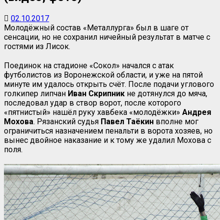
02.10.2017
Молодёжный состав «Металлурга» был в шаге от
сенсации, но не сохранил ничейный результат в матче с
гостями из Лисок.
Поединок на стадионе «Сокол» начался с атак
футболистов из Воронежской области, и уже на пятой
минуте им удалось открыть счёт. После подачи углового
голкипер липчан
Иван Скрипник
не дотянулся до мяча,
последовал удар в створ ворот, после которого
«пятнистый» нашёл руку хавбека «молодёжки»
Андрея
Мохова
. Рязанский судья
Павел Таёкин
вполне мог
ограничиться назначением пенальти в ворота хозяев, но
вынес двойное наказание и к тому же удалил Мохова с
поля.