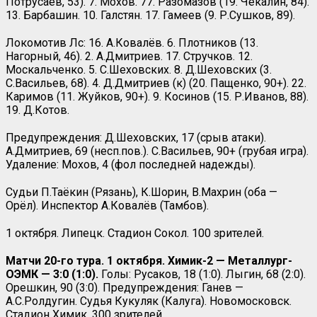
Потрусаев, 53). 7. Мохов. 77. Разомазов (19. Чекалин, 84).
13. Барбашин. 10. Галстян. 17. Гамеев (9. Р.Сушков, 89).
Локомотив Лс: 16. А.Ковалёв. 6. Плотников (13.
Нагорный, 46). 2. А.Дмитриев. 17. Стручков. 12.
Москальченко. 5. С.Шеховских. 8. Д.Шеховских (3.
С.Васильев, 68). 4. Д.Дмитриев (к) (20. Пащенко, 90+). 22.
Каримов (11. Жуйков, 90+). 9. Косинов (15. Р.Иванов, 88).
19. Д.Котов.
Предупреждения: Д.Шеховских, 17 (срыв атаки).
А.Дмитриев, 69 (несп.пов.). С.Васильев, 90+ (грубая игра).
Удаление: Мохов, 4 (фол последней надежды).
Судьи П.Таёкин (Рязань), К.Шорин, В.Махрин (оба —
Орёл). Инспектор А.Ковалёв (Тамбов).
1 октября. Липецк. Стадион Сокол. 100 зрителей.
Матчи 20-го тура. 1 октября. Химик-2 — Металлург-
ОЭМК — 3:0 (1:0).
Голы: Русаков, 18 (1:0). Лыгин, 68 (2:0).
Орешкин, 90 (3:0). Предупреждения: Ганев —
А.С.Ролдугин. Судья Кукуляк (Калуга). Новомосковск.
Стадион Химик. 300 зрителей.