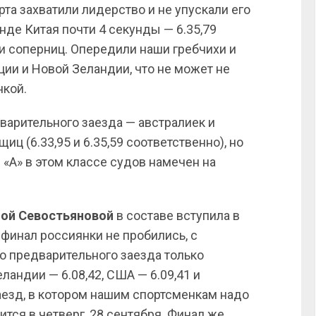
та захватили лидерство и не упускали его
нде Китая почти 4 секунды — 6.35,79
и соперниц. Опередили наши гребчихи и
ии и Новой Зеландии, что не может не
нкой.
варительного заезда — австралиек и
иц (6.33,95 и 6.35,59 соответственно), но
«А» в этом классе судов намечен на
ной Севостьяновой
в составе вступила в
 финал россиянки не пробились, с
го предварительного заезда только
андии — 6.08,42, США — 6.09,41 и
аезд, в котором нашим спортсменкам надо
ится в четверг, 28 сентября. Финал же