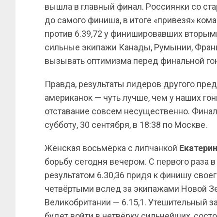
вышла в главный финал. Россиянки со стар
до самого финиша, в итоге «привезя» кома
против 6.39,72 у финишировавших вторым
сильные экипажи Канады, Румынии, Франц
вызывать оптимизма перед финальной го
Правда, результаты лидеров другого пред
американок — чуть лучше, чем у наших гонщ
отставание совсем несущественно. Финал 
субботу, 30 сентября, в 18:38 по Москве.
Женская восьмёрка с липчанкой
Екатери
борьбу сегодня вечером. С первого раза в
результатом 6.30,36 придя к финишу свое
четвёртыми вслед за экипажами Новой Зел
Великобритании — 6.15,1. Утешительный з
будет войти в четвёрку сильнейших, состо