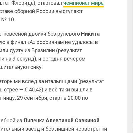
штат Флорида), стартовал
чемпионат мира
оставе сборной России выступают
 № 10.
егковесной двойки без рулевого
Никита
ую в финал «А» россиянам не удалось: в
ли дуэту из Бразилии (результат
ли на 9 секунд), и сегодня вечером
шительную гонку.
вторыми вслед за итальянцами (результат
быстрее — 6.40,42) и всё-таки вышли в
ницу, 29 сентября, старт в 20:00 по
гребной из Липецка
Алевтиной
Савкиной
ительный заезд и без лишней нервотрёпки