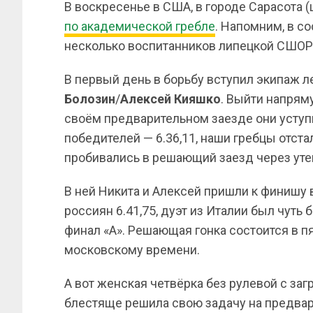
В воскресенье в США, в городе Сарасота (
по академической гребле
. Напомним, в с
несколько воспитанников липецкой СШОР
В первый день в борьбу вступил экипаж л
Болозин
/
Алексей
Кияшко
. Выйти напрям
своём предварительном заезде они уступи
победителей — 6.36,11, наши гребцы отста
пробивались в решающий заезд через уте
В ней Никита и Алексей пришли к финишу 
россиян 6.41,75, дуэт из Италии был чуть 
финал «А». Решающая гонка состоится в пят
московскому времени.
А вот женская четвёрка без рулевой с за
блестяще решила свою задачу на предвар