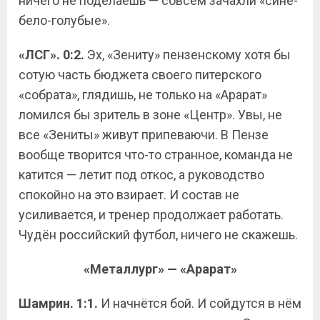
ничего не поделаешь — совсем зачахли «сине-
бело-голубые».
«ЛСГ». 0:2.
Эх, «Зениту» пензенскому хотя бы
сотую часть бюджета своего питерского
«собрата», глядишь, не только на «Арарат»
ломился бы зритель в зоне «Центр». Увы, не
все «Зениты» живут припеваючи. В Пензе
вообще творится что-то странное, команда не
катится — летит под откос, а руководство
спокойно на это взирает. И состав не
усиливается, и тренер продолжает работать.
Чудён российский футбол, ничего не скажешь.
«Металлург» — «Арарат»
Шамрин. 1:1.
И начнётся бой. И сойдутся в нём