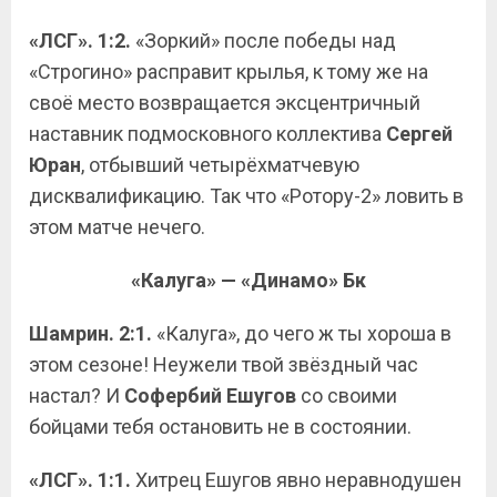
«ЛСГ». 1:2.
«Зоркий» после победы над
«Строгино» расправит крылья, к тому же на
своё место возвращается эксцентричный
наставник подмосковного коллектива
Сергей
Юран
, отбывший четырёхматчевую
дисквалификацию. Так что «Ротору-2» ловить в
этом матче нечего.
«Калуга» — «Динамо» Бк
Шамрин. 2:1.
«Калуга», до чего ж ты хороша в
этом сезоне! Неужели твой звёздный час
настал? И
Софербий Ешугов
со своими
бойцами тебя остановить не в состоянии.
«ЛСГ». 1:1.
Хитрец Ешугов явно неравнодушен