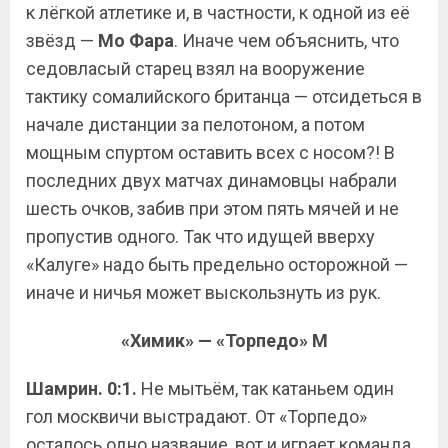
к лёгкой атлетике и, в частности, к одной из её
звёзд —
Мо Фара
. Иначе чем объяснить, что
седовласый старец взял на вооружение
тактику сомалийского британца — отсидеться в
начале дистанции за пелотоном, а потом
мощным спуртом оставить всех с носом?! В
последних двух матчах динамовцы набрали
шесть очков, забив при этом пять мячей и не
пропустив одного. Так что идущей вверху
«Калуге» надо быть предельно осторожной —
иначе и ничья может выскользнуть из рук.
«Химик» — «Торпедо» М
Шамрин. 0:1.
Не мытьём, так катаньем один
гол москвичи выстрадают. От «Торпедо»
осталось одно название, вот и играет команда,