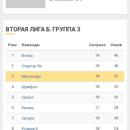
ВТОРАЯ ЛИГА Б. ГРУППА 3
Ранг
Команды
Сыграно
Очков
1
18
46
Волна
2
18
46
Спартак Тм
3
18
35
Металлург
4
18
35
Шумбрат
5
18
33
Салют
6
17
28
Рязань
7
18
28
Сатурн
8
18
24
Родина-3