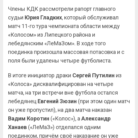
Члены КДК рассмотрели рапорт главного
судьи
Юрия Гладких
, который обслуживал
матч 11-го тура чемпионата области между
«Колосом» из Липецкого района и
лебедянским «ЛеМаЗом». В ходе того
поединка произошла массовая потасовка и с
поля были удалены четыре футболиста.
В итоге инициатор драки
Сергей Путилин
из
«Колоса» дисквалифицирован на четыре
матча, на три встречи вне футбола остался
лебедянец
Евгений Зюзин
(при этом один матч
он уже пропустил), на два матча наказан
Вадим Коротин
(«Колос»), а
Александр
Ханаев
(«ЛеМаЗ») отделался одним
поединком, причём своё наказание он уже