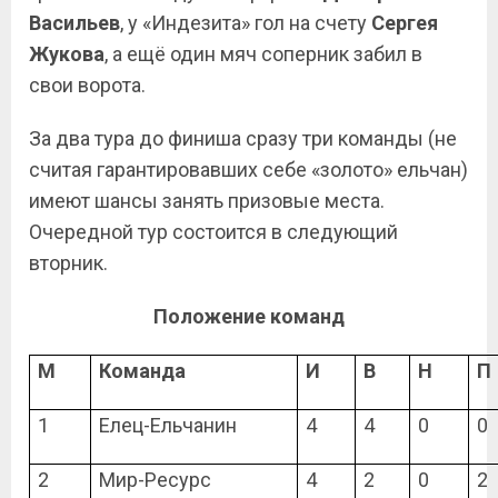
Васильев
, у «Индезита» гол на счету
Сергея
Жукова
, а ещё один мяч соперник забил в
свои ворота.
За два тура до финиша сразу три команды (не
считая гарантировавших себе «золото» ельчан)
имеют шансы занять призовые места.
Очередной тур состоится в следующий
вторник.
Положение команд
М
Команда
И
В
Н
П
1
Елец-Ельчанин
4
4
0
0
2
Мир-Ресурс
4
2
0
2