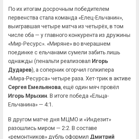
По их итогам досрочным победителем
первенства стала команда «Елец-Ельчанин»,
выигравшая четыре матча из четырёх, в том
числе оба — у главного конкурента из дружины
«Мир-Ресурс». «Миряне» во вчерашнем
поединке с ельчанами сумели забить лишь
однажды (пенальти реализовал
Игорь
Дударев
), а соперник огорчил голкипера
«Мира-Ресурса» четыре раза. Хет-трик в активе
Сергея Емельянова
, ещё один мяч провёл
Игорь Мрыхин
. В итоге победа «Ельца-
Ельчанина» — 4:1.
В другом матче дня МЦМО и «Индезит»
разошлись миром — 2:2. В составе
«ремонтников» дубль оформил
Дмитрий