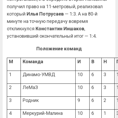
получил право на 11-метровый, реализовал
который
Илья Потрусаев
— 1:3. А на 80-й
минуте на точную передачу вовремя
откликнулся
Константин Иншаков
,
установивший окончательный итог — 1:4.
Положение команд
М
Команда
И
В
Н
1
Динамо-УМВД
10
6
3
2
ЛеМаЗ
10
6
3
3
Родник
9
6
2
4
Меркурий-Малина
10
6
1