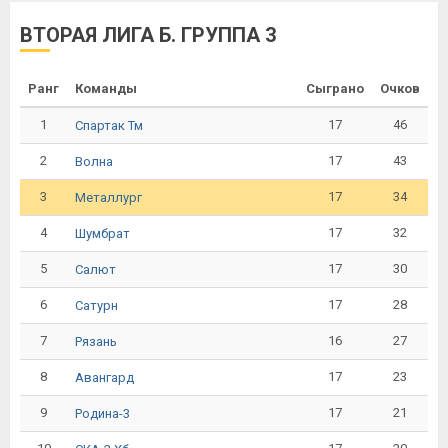
ВТОРАЯ ЛИГА Б. ГРУППА 3
Ранг
Команды
Сыграно
Очков
1
17
46
Спартак Тм
2
17
43
Волна
3
17
34
Металлург
4
17
32
Шумбрат
5
17
30
Салют
6
17
28
Сатурн
7
16
27
Рязань
8
17
23
Авангард
9
17
21
Родина-3