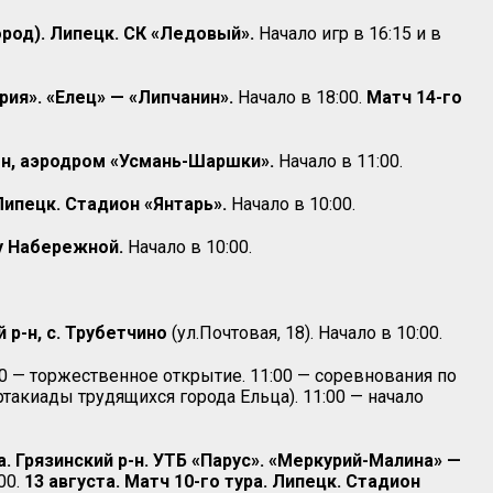
ород). Липецк. СК «Ледовый».
Начало игр в 16:15 и в
рия». «Елец» — «Липчанин».
Начало в 18:00.
Матч 14-го
он, аэродром «Усмань-Шаршки».
Начало в 11:00.
ипецк. Стадион «Янтарь».
Начало в 10:00.
у Набережной.
Начало в 10:00.
р-н, с. Трубетчино
(ул.Почтовая, 18). Начало в 10:00.
:00 — торжественное открытие. 11:00 — соревнования по
ртакиады трудящихся города Ельца). 11:00 — начало
а. Грязинский р-н. УТБ «Парус». «Меркурий-Малина» —
00.
13 августа. Матч 10-го тура. Липецк. Стадион