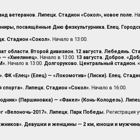
нд ветеранов. Липецк. Стадион «Сокол», новое поле.
На
рниры, посвящённые Дню физкультурника. Елец. Городс
цк. Стадион «Сокол».
Начало в 13:00.
нат области. Второй дивизион.
12
августа. Лебедянь. Ст
» — «Хмелинец».
Начало в 13:00.
13 августа. Доброе. «Доб
М».
Начало в 13:00.
Долгоруково. Центральный стадион. 
 ФК «Елец» (Елец) — «Локомотив» (Лиски). Елец. Стадио
 спорта». Липецк. Стадион «Сокол».
Начало в 16:00.
Родник» (Паршиновка) — «Факел» (Конь-Колодезь). Липе
г «Велоночь-2017». Липецк. Парк Победы.
Регистрация уч
ыжников». Девушки и женщины — 2 км, юноши и мужчины