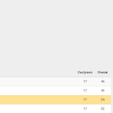
Сыграно
Очков
17
46
17
43
17
34
17
32