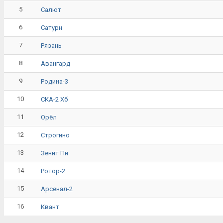
5
Салют
6
Сатурн
7
Рязань
8
Авангард
9
Родина-3
10
СКА-2 Хб
11
Орёл
12
Строгино
13
Зенит Пн
14
Ротор-2
15
Арсенал-2
16
Квант