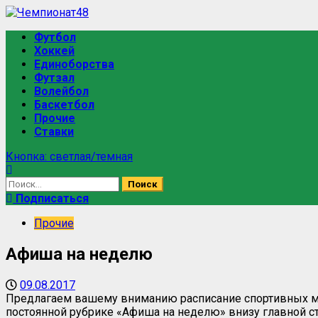
Футбол
Хоккей
Единоборства
Футзал
Волейбол
Баскетбол
Прочие
Ставки
Кнопка: светлая/темная
Подписаться
Прочие
Афиша на неделю
09.08.2017
Предлагаем вашему вниманию расписание спортивных ме
постоянной рубрике «Афиша на неделю» внизу главной ст