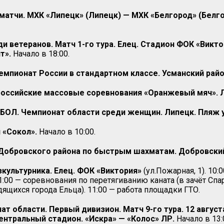
 матчи. МХК «Липецк» (Липецк) — МХК «Белгород» (Белг
и ветеранов. Матч 1-го тура. Елец. Стадион ФОК «Викто
т».
Начало в 18:00.
емпионат России в стандартном классе. Усманский рай
российские массовые соревнования «Оранжевый мяч». Л
БОЛ. Чемпионат области среди женщин. Липецк. Пляж 
 «Сокол».
Начало в 10:00.
Добровского района по быстрым шахматам. Добровский 
культурника. Елец. ФОК «Виктория»
(ул.Пожарная, 1). 10
 11:00 — соревнования по перетягиванию каната (в зачёт Спа
ящихся города Ельца). 11:00 — работа площадки ГТО.
т области. Первый дивизион. Матч 9-го тура. 12 август
Центральный стадион. «Искра» — «Колос» ЛР.
Начало в 13: