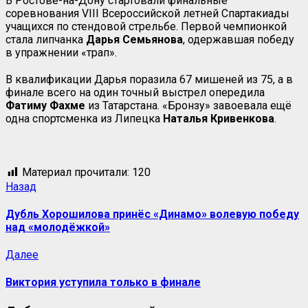
В Ростове-на-Дону стартовали финальные
соревнования VIII Всероссийской летней Спартакиады
учащихся по стендовой стрельбе. Первой чемпионкой
стала липчанка
Дарья
Семьянова
, одержавшая победу
в упражнении «трап».
В квалификации Дарья поразила 67 мишеней из 75, а в
финале всего на один точный выстрел опередила
Фатиму Фахме
из Татарстана. «Бронзу» завоевала ещё
одна спортсменка из Липецка
Наталья Кривенкова
.
Материал прочитали:
120
Назад
Дубль Хорошилова принёс «Динамо» волевую победу
над «молодёжкой»
Далее
Виктория уступила только в финале