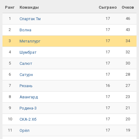
Ранг
Команды
Сыграно
Очков
1
17
46
Спартак Тм
2
17
43
Волна
3
17
34
Металлург
4
17
32
Шумбрат
5
17
30
Салют
6
17
28
Сатурн
7
16
27
Рязань
8
17
23
Авангард
9
17
21
Родина-3
10
17
20
СКА-2 Хб
11
17
19
Орёл