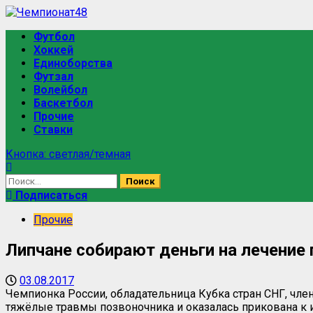
Футбол
Хоккей
Единоборства
Футзал
Волейбол
Баскетбол
Прочие
Ставки
Кнопка: светлая/темная
Подписаться
Прочие
Липчане собирают деньги на лечение
03.08.2017
Чемпионка России, обладательница Кубка стран СНГ, чл
тяжёлые травмы позвоночника и оказалась прикована к 