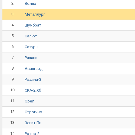
2
Волна
3
Металлург
4
Шумбрат
5
Салют
6
Сатурн
7
Рязань
8
Авангард
9
Родина-3
10
СКА-2 Хб
11
Орёл
12
Строгино
13
Зенит Пн
14
Ротор-2