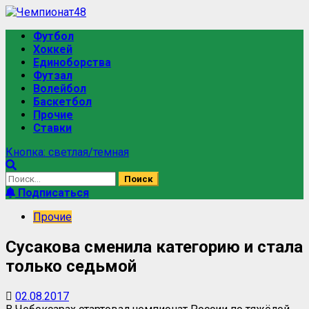
Перейти
к
Основное
Футбол
содержимому
меню
Хоккей
Единоборства
Футзал
Волейбол
Баскетбол
Прочие
Ставки
Кнопка: светлая/темная
Найти:
Подписаться
Прочие
Сусакова сменила категорию и стала
только седьмой
02.08.2017