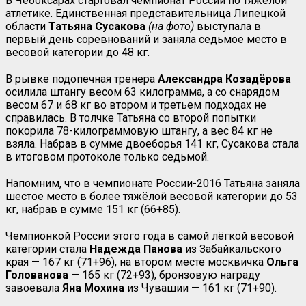
В Чебоксарах стартовал чемпионат России по тяжёлой
атлетике. Единственная представительница Липецкой
области
Татьяна Сусакова
(на фото)
выступала в
первый день соревнований и заняла седьмое место в
весовой категории до 48 кг.
В рывке подопечная тренера
Александра Козадёрова
осилила штангу весом 63 килограмма, а со снарядом
весом 67 и 68 кг во втором и третьем подходах не
справилась. В толчке Татьяна со второй попытки
покорила 78-килограммовую штангу, а вес 84 кг не
взяла. Набрав в сумме двоеборья 141 кг, Сусакова стала
в итоговом протоколе только седьмой.
Напомним, что в чемпионате России-2016 Татьяна заняла
шестое место в более тяжёлой весовой категории до 53
кг, набрав в сумме 151 кг (66+85).
Чемпионкой России этого года в самой лёгкой весовой
категории стала
Надежда Панова
из Забайкальского
края — 167 кг (71+96), на втором месте москвичка
Ольга
Голованова
— 165 кг (72+93), бронзовую награду
завоевала
Яна Мохина
из Чувашии — 161 кг (71+90).