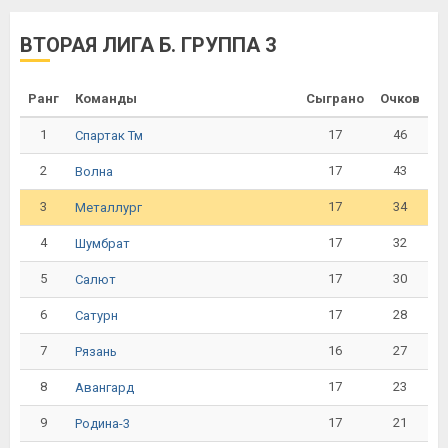
ВТОРАЯ ЛИГА Б. ГРУППА 3
Ранг
Команды
Сыграно
Очков
1
17
46
Спартак Тм
2
17
43
Волна
3
17
34
Металлург
4
17
32
Шумбрат
5
17
30
Салют
6
17
28
Сатурн
7
16
27
Рязань
8
17
23
Авангард
9
17
21
Родина-3