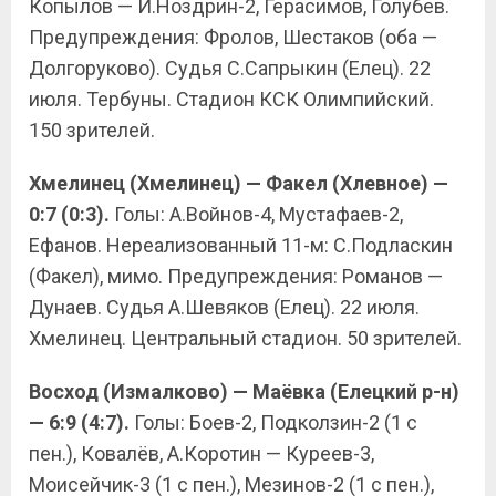
Копылов — И.Ноздрин-2, Герасимов, Голубев.
Предупреждения: Фролов, Шестаков (оба —
Долгоруково). Судья С.Сапрыкин (Елец). 22
июля. Тербуны. Стадион КСК Олимпийский.
150 зрителей.
Хмелинец (Хмелинец) — Факел (Хлевное) —
0:7 (0:3).
Голы: А.Войнов-4, Мустафаев-2,
Ефанов. Нереализованный 11-м: С.Подласкин
(Факел), мимо. Предупреждения: Романов —
Дунаев. Судья А.Шевяков (Елец). 22 июля.
Хмелинец. Центральный стадион. 50 зрителей.
Восход (Измалково) — Маёвка (Елецкий р-н)
— 6:9 (4:7).
Голы: Боев-2, Подколзин-2 (1 с
пен.), Ковалёв, А.Коротин — Куреев-3,
Моисейчик-3 (1 с пен.), Мезинов-2 (1 с пен.),