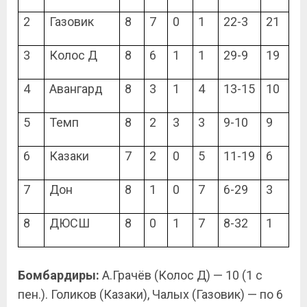
2
Газовик
8
7
0
1
22-3
21
3
Колос Д
8
6
1
1
29-9
19
4
Авангард
8
3
1
4
13-15
10
5
Темп
8
2
3
3
9-10
9
6
Казаки
7
2
0
5
11-19
6
7
Дон
8
1
0
7
6-29
3
8
ДЮСШ
8
0
1
7
8-32
1
Бомбардиры:
А.Грачёв (Колос Д) — 10 (1 с
пен.). Голиков (Казаки), Чалых (Газовик) — по 6