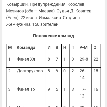
Ковыршин. Предупреждения: Королёв,
Мезинов (оба — Маёвка). Судья Д. Коватев
(Елец). 22 июля. Измалково. Стадион
Жемчужина. 150 зрителей.
Положение команд
М
Команда
И
В
Н
П
Р-М
О
1
Факел Хл
8
7
1
0
29-8
22
2
Долгоруково
8
6
0
2
26-
18
14
3
Факел Тр
9
5
1
3
17-
16
12