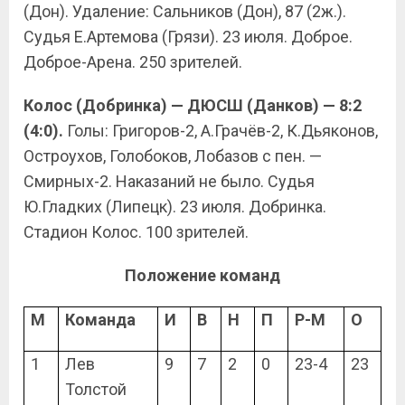
(Дон). Удаление: Сальников (Дон), 87 (2ж.).
Судья Е.Артемова (Грязи). 23 июля. Доброе.
Доброе-Арена. 250 зрителей.
Колос (Добринка) — ДЮСШ (Данков) — 8:2
(4:0).
Голы: Григоров-2, А.Грачёв-2, К.Дьяконов,
Остроухов, Голобоков, Лобазов с пен. —
Смирных-2. Наказаний не было. Судья
Ю.Гладких (Липецк). 23 июля. Добринка.
Стадион Колос. 100 зрителей.
Положение команд
М
Команда
И
В
Н
П
Р-М
О
1
Лев
9
7
2
0
23-4
23
Толстой