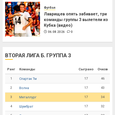
Футбол
Лаврищев опять забивает, три
команды группы 3 вылетели из
Кубка (видео)
06.08.2026
0
ВТОРАЯ ЛИГА Б. ГРУППА 3
Ранг
Команды
Сыграно
Очков
1
17
46
Спартак Тм
2
17
43
Волна
3
17
34
Металлург
4
17
32
Шумбрат