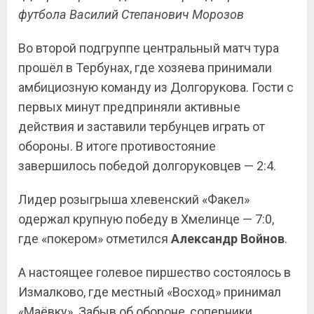
футбола Василий Степанович Морозов
Во второй подгруппе центральный матч тура
прошёл в Тербунах, где хозяева принимали
амбициозную команду из Долгорукова. Гости с
первых минут предприняли активные
действия и заставили тербунцев играть от
обороны. В итоге противостояние
завершилось победой долгоруковцев — 2:4.
Лидер розыгрыша хлевенский «Факел»
одержал крупную победу в Хмелинце — 7:0,
где «покером» отметился
Александр
Войнов
.
А настоящее голевое пиршество состоялось в
Измалково, где местный «Восход» принимал
«Маёвку». Забыв об обороне, соперники