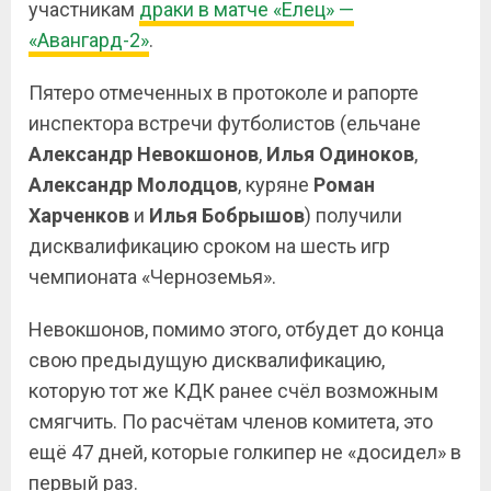
участникам
драки в матче «Елец» —
«Авангард-2»
.
Пятеро отмеченных в протоколе и рапорте
инспектора встречи футболистов (ельчане
Александр Невокшонов
,
Илья Одиноков
,
Александр Молодцов
, куряне
Роман
Харченков
и
Илья Бобрышов
) получили
дисквалификацию сроком на шесть игр
чемпионата «Черноземья».
Невокшонов, помимо этого, отбудет до конца
свою предыдущую дисквалификацию,
которую тот же КДК ранее счёл возможным
смягчить. По расчётам членов комитета, это
ещё 47 дней, которые голкипер не «досидел» в
первый раз.