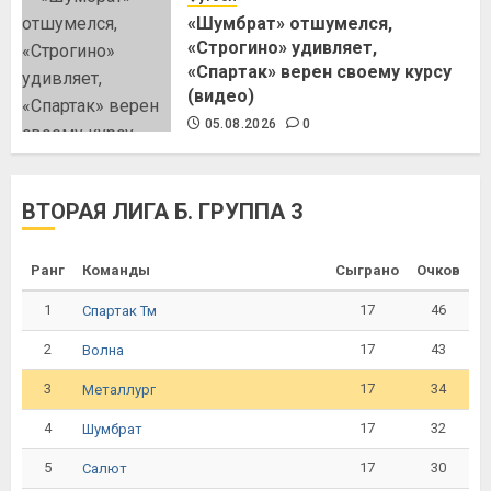
«Шумбрат» отшумелся,
«Строгино» удивляет,
«Спартак» верен своему курсу
(видео)
05.08.2026
0
ВТОРАЯ ЛИГА Б. ГРУППА 3
Ранг
Команды
Сыграно
Очков
1
17
46
Спартак Тм
2
17
43
Волна
3
17
34
Металлург
4
17
32
Шумбрат
5
17
30
Салют