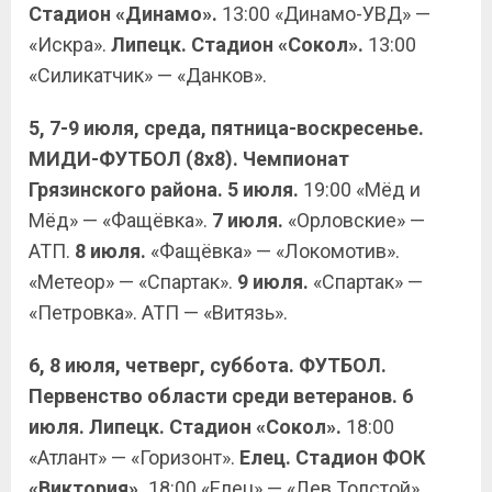
Стадион «Динамо».
13:00 «Динамо-УВД» —
«Искра».
Липецк. Стадион «Сокол».
13:00
«Силикатчик» — «Данков».
5, 7-9 июля, среда, пятница-воскресенье.
МИДИ-ФУТБОЛ (8х8). Чемпионат
Грязинского района.
5 июля.
19:00 «Мёд и
Мёд» — «Фащёвка».
7 июля.
«Орловские» —
АТП.
8 июля.
«Фащёвка» — «Локомотив».
«Метеор» — «Спартак».
9 июля.
«Спартак» —
«Петровка». АТП — «Витязь».
6, 8 июля, четверг, суббота. ФУТБОЛ.
Первенство области среди ветеранов. 6
июля. Липецк. Стадион «Сокол».
18:00
«Атлант» — «Горизонт».
Елец. Стадион ФОК
«Виктория».
18:00 «Елец» — «Лев Толстой».