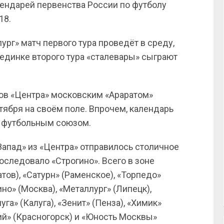
ендарей первенства России по футболу
18.
рг» матч первого тура проведёт в среду,
поединке второго тура «сталевары» сыграют
тов «Центра» московским «Араратом»
тября на своём поле. Впрочем, календарь
 футбольным союзом.
 «Запад» из «Центра» отправилось столичное
оследовало «Строгино». Всего в зоне
тов), «Сатурн» (Раменское), «Торпедо»
но» (Москва), «Металлург» (Липецк),
уга» (Калуга), «Зенит» (Пенза), «Химик»
кий» (Красногорск) и «Юность Москвы»