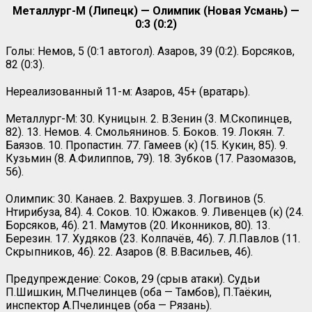
Металлург-М (Липецк) — Олимпик (Новая Усмань) —
0:3 (0:2)
Голы: Немов, 5 (0:1 автогол). Азаров, 39 (0:2). Борсяков,
82 (0:3).
Нереализованный 11-м: Азаров, 45+ (вратарь).
Металлург-М: 30. Куницын. 2. В.Зенин (3. М.Скопинцев,
82). 13. Немов. 4. Смольянинов. 5. Боков. 19. Локян. 7.
Баязов. 10. Пропастин. 77. Гамеев (к) (15. Кукин, 85). 9.
Кузьмин (8. А.Филиппов, 79). 18. Зубков (17. Разомазов,
56).
Олимпик: 30. Канаев. 2. Вахрушев. 3. Логвинов (5.
Нтирибуза, 84). 4. Соков. 10. Южаков. 9. Ливенцев (к) (24.
Борсяков, 46). 21. Мамутов (20. Иконников, 80). 13.
Березин. 17. Худяков (23. Колпачёв, 46). 7. Л.Павлов (11.
Скрыпников, 46). 22. Азаров (8. В.Васильев, 46).
Предупреждение: Соков, 29 (срыв атаки). Судьи
П.Шишкин, М.Пчелинцев (оба — Тамбов), П.Таёкин,
инспектор А.Пчелинцев (оба — Рязань).