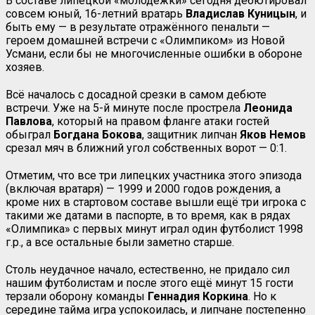
В составе липецкой «молодёжки» сегодня дебютировал
совсем юный, 16-летний вратарь
Владислав Куницын
, и
быть ему — в результате отражённого пенальти —
героем домашней встречи с «Олимпиком» из Новой
Усмани, если бы не многочисленные ошибки в обороне
хозяев.
Всё началось с досадной срезки в самом дебюте
встречи. Уже на 5-й минуте после прострела
Леонида
Павлова
, который на правом фланге атаки гостей
обыграл
Богдана Бокова
, защитник липчан
Яков Немов
срезал мяч в ближний угол собственных ворот — 0:1.
Отметим, что все три липецких участника этого эпизода
(включая вратаря) — 1999 и 2000 годов рождения, а
кроме них в стартовом составе вышли ещё три игрока с
такими же датами в паспорте, в то время, как в рядах
«Олимпика» с первых минут играл один футболист 1998
г.р., а все остальные были заметно старше.
Столь неудачное начало, естественно, не придало сил
нашим футболистам и после этого ещё минут 15 гости
терзали оборону команды
Геннадия Коркина
. Но к
середине тайма игра успокоилась, и липчане постепенно