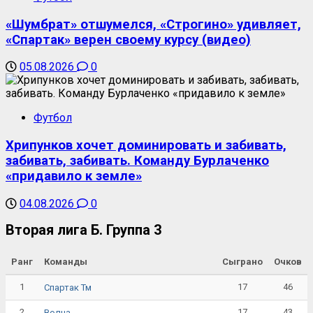
«Шумбрат» отшумелся, «Строгино» удивляет,
«Спартак» верен своему курсу (видео)
05.08.2026
0
Футбол
Хрипунков хочет доминировать и забивать,
забивать, забивать. Команду Бурлаченко
«придавило к земле»
04.08.2026
0
Вторая лига Б. Группа 3
Ранг
Команды
Сыграно
Очков
1
17
46
Спартак Тм
2
17
43
Волна