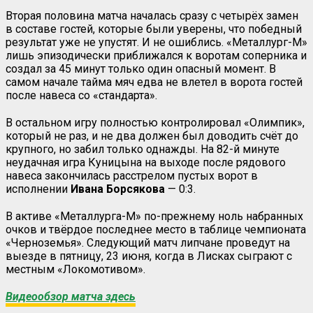
Вторая половина матча началась сразу с четырёх замен
в составе гостей, которые были уверены, что победный
результат уже не упустят. И не ошиблись. «Металлург-М»
лишь эпизодически приближался к воротам соперника и
создал за 45 минут только один опасный момент. В
самом начале тайма мяч едва не влетел в ворота гостей
после навеса со «стандарта».
В остальном игру полностью контролировал «Олимпик»,
который не раз, и не два должен был доводить счёт до
крупного, но забил только однажды. На 82-й минуте
неудачная игра Куницына на выходе после рядового
навеса закончилась расстрелом пустых ворот в
исполнении
Ивана Борсякова
— 0:3.
В активе «Металлурга-М» по-прежнему ноль набранных
очков и твёрдое последнее место в таблице чемпионата
«Черноземья». Следующий матч липчане проведут на
выезде в пятницу, 23 июня, когда в Лисках сыграют с
местным «Локомотивом».
Видеообзор матча здесь