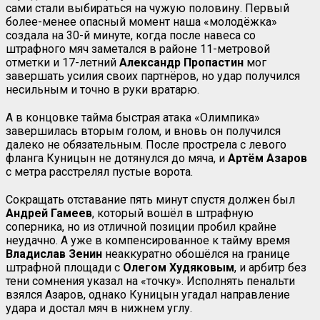
сами стали выбираться на чужую половину. Первый
более-менее опасный момент наша «молодёжка»
создала на 30-й минуте, когда после навеса со
штрафного мяч заметался в районе 11-метровой
отметки и 17-летний
Александр Пропастин
мог
завершать усилия своих партнёров, но удар получился
несильным и точно в руки вратарю.
А в концовке тайма быстрая атака «Олимпика»
завершилась вторым голом, и вновь он получился
далеко не обязательным. После прострела с левого
фланга Куницын не дотянулся до мяча, и
Артём Азаров
с метра расстрелял пустые ворота.
Сокращать отставание пять минут спустя должен был
Андрей Гамеев
, который вошёл в штрафную
соперника, но из отличной позиции пробил крайне
неудачно. А уже в компенсированное к тайму время
Владислав Зенин
неаккуратно обошёлся на границе
штрафной площади с
Олегом Худяковым
, и арбитр без
тени сомнения указал на «точку». Исполнять пенальти
взялся Азаров, однако Куницын угадал направление
удара и достал мяч в нижнем углу.