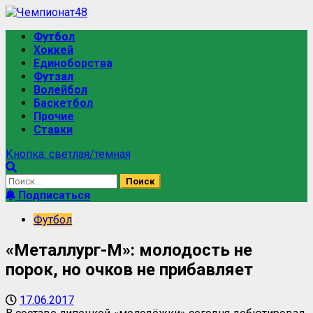
Футбол
Хоккей
Единоборства
Футзал
Волейбол
Баскетбол
Прочие
Ставки
Кнопка: светлая/темная
Подписаться
Футбол
«Металлург-М»: молодость не
порок, но очков не прибавляет
17.06.2017