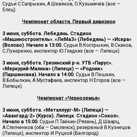
Судьи С.Сапрыкин, А.Шевяков, О.Кузьмичёв (все —
Елец).
Чемпионат области. Первый дивизион
3 июня, суббота. Лебедянь. Стадион
«Машиностроитель». «ЛеМаЗ» (Лебедянь) — «Искра»
(Волово). Начало в 13:00.
Судьи В.Кострыкин, В.Скаков,
С.Лукеренко, инспектор Ю.Гладких (все — Липецк).
3 июня, суббота. Грязинский р-н. УТБ «Парус».
«Меркурий-Малина» (Липецк) — «Родник»
(Паршиновка). Начало в 14:00.
Судьи В.Пешкин,
В.Бобылкин, А.Мустафаев, инспектор Н.Егоров (все —
Липецк).
Чемпионат «Черноземья»
3 июня, суббота. «Металлург-М» (Липецк) —
«Авангард-2» (Курск). Липецк. Стадион «Сокол».
Начало в 15:00.
Судьи П.Таёкин (Рязань), Д.Шварц,
А.Степченков (оба — Смоленск), резервный В.Кузнецов
(Липецк), инспектор И.Руцкой (Белгород).