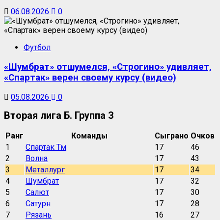
06.08.2026
0
Футбол
«Шумбрат» отшумелся, «Строгино» удивляет,
«Спартак» верен своему курсу (видео)
05.08.2026
0
Вторая лига Б. Группа 3
Ранг
Команды
Сыграно
Очков
1
Спартак Тм
17
46
2
Волна
17
43
3
Металлург
17
34
4
Шумбрат
17
32
5
Салют
17
30
6
Сатурн
17
28
7
Рязань
16
27