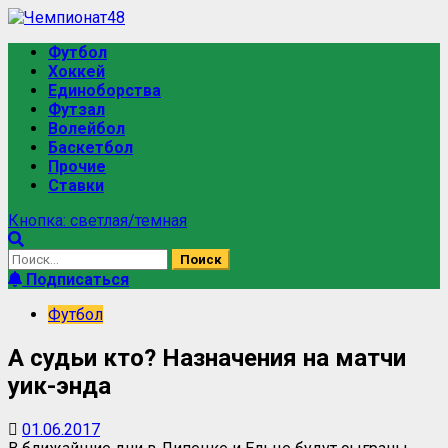
Футбол
Хоккей
Единоборства
Футзал
Волейбол
Баскетбол
Прочие
Ставки
Кнопка: светлая/темная
Подписаться
Футбол
А судьи кто? Назначения на матчи
уик-энда
01.06.2017