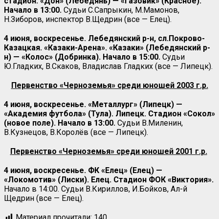
стадион. «Дон» (Лебедянь) — «Газовик» (Красное).
Начало в 13:00.
Судьи С.Сапрыкин, М.Мамонов,
Н.Зиборов, инспектор В.Щедрин (все — Елец).
4 июня, воскресенье. Лебедянский р-н, сл.Покрово-
Казацкая. «Казаки-Арена». «Казаки» (Лебедянский р-
н) — «Колос» (Добринка). Начало в 15:00.
Судьи
Ю.Гладких, В.Скаков, Владислав Гладких (все — Липецк).
Первенство «Черноземья» среди юношей 2003 г.р.
4 июня, воскресенье. «Металлург» (Липецк) —
«Академия футбола» (Тула). Липецк. Стадион «Сокол»
(новое поле). Начало в 13:00.
Судьи В.Миленин,
В.Кузнецов, В.Королёв (все — Липецк).
Первенство «Черноземья» среди юношей 2001 г.р.
4 июня, воскресенье. ФК «Елец» (Елец) —
«Локомотив» (Лиски). Елец. Стадион ФОК «Виктория».
Начало в 14:00. Судьи В.Кириллов, И.Бойков, Ал-й
Щедрин (все — Елец).
Материал прочитали:
140