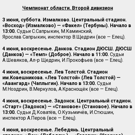
Чемпионат области. Второй дивизион
3 июня, суббота. Измалково. Центральный стадион.
«Восход» (Измалково) — «Факел» (Тербуны). Начало в
13:00.
Судьи С.Сапрыкин, М.Каминский,
Ярослав Сапрыкин, инспектор В.Щедрин (все — Елец).
4 июня, воскресенье. Данков. Стадион ДЮСШ. ДЮСШ
(Данков) — «Темп» (Доброе). Начало в 11:00.
Судьи
А.Шевяков, Ал-р Щедрин, И.Прокофьев (все — Елец).
4 июня, воскресенье. Лев Толстой. Стадион
им.Ковешникова. «Лев Толстой» (Лев Толстой) —
«Авангард» (Чаплыгин). Начало в 13:00.
Судьи
М.Ноздрин, В.Меркулов, А.Краснощёк (все — Елец).
4 июня, воскресенье. Задонск. Центральный стадион.
«Старт» (Задонск) — «Становое» (Становое). Начало в
13:00.
Судьи Д.Коватёв, О.Кузьмичёв, И.Стюшин,
инспектор А.Перов (все — Елец).
4 июня, воскресенье. Лебедянь. Центральный