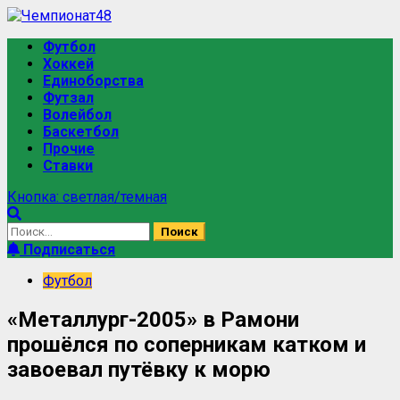
Футбол
Хоккей
Единоборства
Футзал
Волейбол
Баскетбол
Прочие
Ставки
Кнопка: светлая/темная
Подписаться
Футбол
«Металлург-2005» в Рамони
прошёлся по соперникам катком и
завоевал путёвку к морю