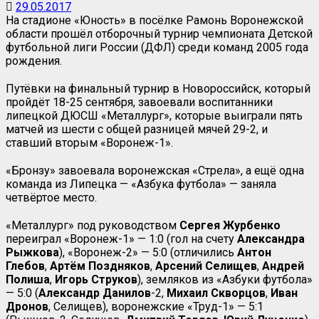
29.05.2017
На стадионе «Юность» в посёлке Рамонь Воронежской
области прошёл отборочный турнир чемпионата Детской
футбольной лиги России (ДФЛ) среди команд 2005 года
рождения.
Путёвки на финальный турнир в Новороссийск, который
пройдёт 18-25 сентября, завоевали воспитанники
липецкой ДЮСШ «Металлург», которые выиграли пять
матчей из шести с общей разницей мячей 29-2, и
ставший вторым «Воронеж-1».
«Бронзу» завоевала воронежская «Стрела», а ещё одна
команда из Липецка — «Азбука футбола» — заняла
четвёртое место.
«Металлург» под руководством
Сергея Журбенко
переиграл «Воронеж-1» — 1:0 (гол на счету
Александра
Рыжкова
), «Воронеж-2» — 5:0 (отличились
Антон
Глебов
,
Артём
Поздняков
,
Арсений Селищев
,
Андрей
Полиша
,
Игорь Струков
), земляков из «Азбуки футбола»
— 5:0 (
Александр Данилов
-2,
Михаил Скворцов
,
Иван
Дронов
, Селищев), воронежские «Труд-1» — 5:1