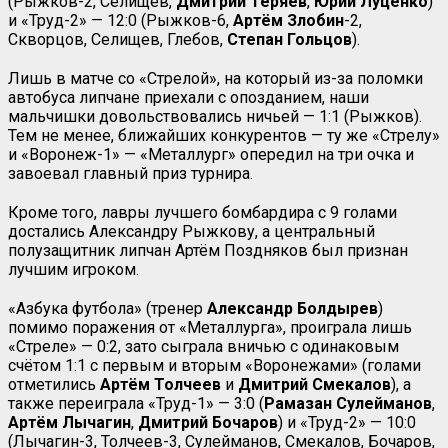
(Рыжков-2, Селищев,
Дмитрий Теряев
,
Юрий Луценко
)
и «Труд-2» — 12:0 (Рыжков-6,
Артём Злобин
-2,
Скворцов, Селищев, Глебов,
Степан
Гольцов
).
Лишь в матче со «Стрелой», на который из-за поломки
автобуса липчане приехали с опозданием, наши
мальчишки довольствовались ничьей — 1:1 (Рыжков).
Тем не менее, ближайших конкурентов — ту же «Стрелу»
и «Воронеж-1» — «Металлург» опередил на три очка и
завоевал главный приз турнира.
Кроме того, лавры лучшего бомбардира с 9 голами
достались Александру Рыжкову, а центральный
полузащитник липчан Артём Поздняков был признан
лучшим игроком.
«Азбука футбола» (тренер
Александр Болдырев
)
помимо поражения от «Металлурга», проиграла лишь
«Стреле» — 0:2, зато сыграла вничью с одинаковым
счётом 1:1 с первым и вторым «Воронежами» (голами
отметились
Артём Толчеев
и
Дмитрий Смекалов
), а
также переиграла «Труд-1» — 3:0 (
Рамазан Сулейманов
,
Артём Лычагин
,
Дмитрий
Бочаров
) и «Труд-2» — 10:0
(Лычагин-3, Толчеев-3, Сулейманов, Смекалов, Бочаров,