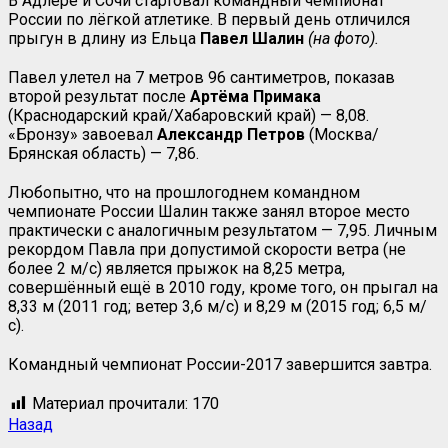
В Адлере и Сочи стартовал командный чемпионат
России по лёгкой атлетике. В первый день отличился
прыгун в длину из Ельца
Павел Шалин
(на фото).
Павел улетел на 7 метров 96 сантиметров, показав
второй результат после
Артёма
Примака
(Краснодарский край/Хабаровский край) — 8,08.
«Бронзу» завоевал
Александр
Петров
(Москва/
Брянская область) — 7,86.
Любопытно, что на прошлогоднем командном
чемпионате России Шалин также занял второе место
практически с аналогичным результатом — 7,95. Личным
рекордом Павла при допустимой скорости ветра (не
более 2 м/с) является прыжок на 8,25 метра,
совершённый ещё в 2010 году, кроме того, он прыгал на
8,33 м (2011 год; ветер 3,6 м/с) и 8,29 м (2015 год; 6,5 м/
с).
Командный чемпионат России-2017 завершится завтра.
Материал прочитали:
170
Назад