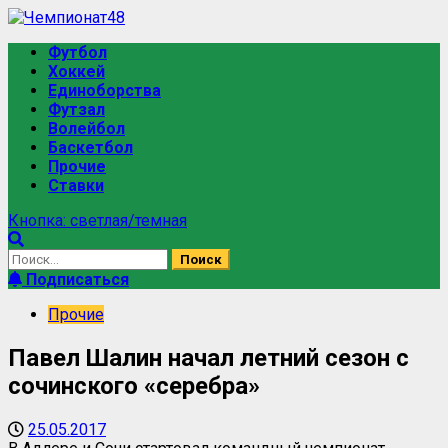
Футбол
Хоккей
Единоборства
Футзал
Волейбол
Баскетбол
Прочие
Ставки
Кнопка: светлая/темная
Подписаться
Прочие
Павел Шалин начал летний сезон с
сочинского «серебра»
25.05.2017