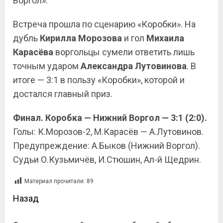
Воргол».
Встреча прошла по сценарию «Коробки». На
дубль
Кирилла
Морозова
и гол
Михаила
Карасёва
воргольцы сумели ответить лишь
точным ударом
Александра
Лутовинова
. В
итоге — 3:1 в пользу «Коробки», которой и
достался главный приз.
Финал. Коробка — Нижний Воргол — 3:1 (2:0).
Голы: К.Морозов-2, М.Карасёв — А.Лутовинов.
Предупреждение: А.Быков (Нижний Воргол).
Судьи О.Кузьмичёв, И.Стюшин, Ал-й Щедрин.
Материал прочитали:
89
Назад