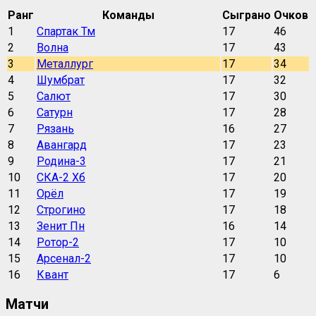
Ранг
Команды
Сыграно
Очков
1
Спартак Тм
17
46
2
Волна
17
43
3
Металлург
17
34
4
Шумбрат
17
32
5
Салют
17
30
6
Сатурн
17
28
7
Рязань
16
27
8
Авангард
17
23
9
Родина-3
17
21
10
СКА-2 Хб
17
20
11
Орёл
17
19
12
Строгино
17
18
13
Зенит Пн
16
14
14
Ротор-2
17
10
15
Арсенал-2
17
10
16
Квант
17
6
Матчи