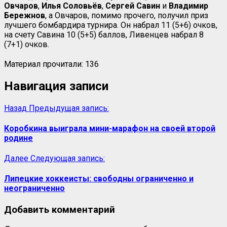
Овчаров
,
Илья Соловьёв
,
Сергей Савин
и
Владимир
Бережнов
, а Овчаров, помимо прочего, получил приз
лучшего бомбардира турнира. Он набрал 11 (5+6) очков,
на счету Савина 10 (5+5) баллов, Ливенцев набрал 8
(7+1) очков.
Материал прочитали:
136
Навигация записи
Назад
Предыдущая запись:
Коробкина выиграла мини-марафон на своей второй
родине
Далее
Следующая запись:
Липецкие хоккеисты: свободны ограниченно и
неограниченно
Добавить комментарий