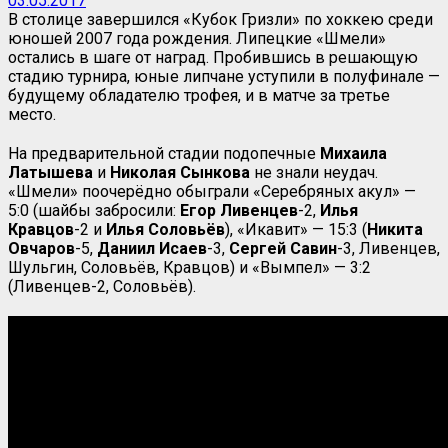
03.05.2017
В столице завершился «Кубок Гризли» по хоккею среди
юношей 2007 года рождения. Липецкие «Шмели»
остались в шаге от наград. Пробившись в решающую
стадию турнира, юные липчане уступили в полуфинале —
будущему обладателю трофея, и в матче за третье
место.
На предварительной стадии подопечные
Михаила
Латышева
и
Николая
Сынкова
не знали неудач.
«Шмели» поочерёдно обыграли «Серебряных акул» —
5:0 (шайбы забросили:
Егор Ливенцев
-2,
Илья
Кравцов
-2 и
Илья Соловьёв
), «Икавит» — 15:3 (
Никита
Овчаров
-5,
Даниил Исаев
-3,
Сергей Савин
-3, Ливенцев,
Шульгин, Соловьёв, Кравцов) и «Вымпел» — 3:2
(Ливенцев-2, Соловьёв).