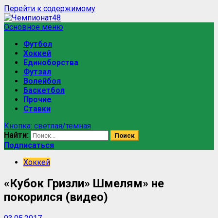
Перейти к содержимому
Основное меню
Футбол
Хоккей
Единоборства
Футзал
Волейбол
Баскетбол
Прочие
Ставки
Кнопка: светлая/темная
Найти:
Подписаться
Хоккей
«Кубок Гризли» Шмелям» не
покорился (видео)