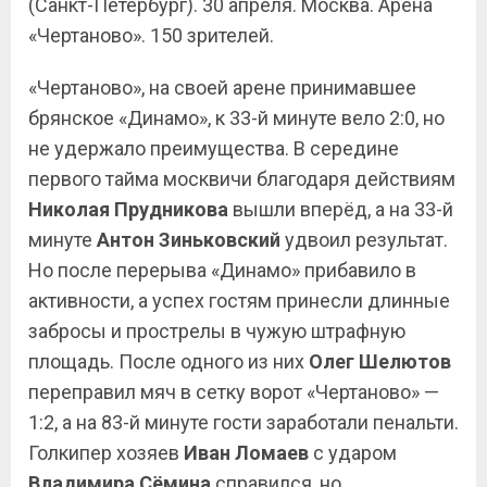
(Санкт-Петербург). 30 апреля. Москва. Арена
«Чертаново». 150 зрителей.
«Чертаново», на своей арене принимавшее
брянское «Динамо», к 33-й минуте вело 2:0, но
не удержало преимущества. В середине
первого тайма москвичи благодаря действиям
Николая Прудникова
вышли вперёд, а на 33-й
минуте
Антон Зиньковский
удвоил результат.
Но после перерыва «Динамо» прибавило в
активности, а успех гостям принесли длинные
забросы и прострелы в чужую штрафную
площадь. После одного из них
Олег
Шелютов
переправил мяч в сетку ворот «Чертаново» —
1:2, а на 83-й минуте гости заработали пенальти.
Голкипер хозяев
Иван Ломаев
с ударом
Владимира Сёмина
справился, но