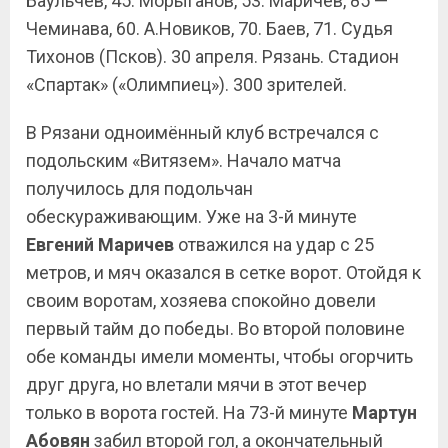
Баульчев, 45. Морыганов, 53. Маричев, 85 —
Чеминава, 60. А.Новиков, 70. Баев, 71. Судья
Тихонов (Псков). 30 апреля. Рязань. Стадион
«Спартак» («Олимпиец»). 300 зрителей.
В Рязани одноимённый клуб встречался с
подольским «Витязем». Начало матча
получилось для подольчан
обескураживающим. Уже на 3-й минуте
Евгений Маричев
отважился на удар с 25
метров, и мяч оказался в сетке ворот. Отойдя к
своим воротам, хозяева спокойно довели
первый тайм до победы. Во второй половине
обе команды имели моменты, чтобы огорчить
друг друга, но влетали мячи в этот вечер
только в ворота гостей. На 73-й минуте
Мартун
Абовян
забил второй гол, а окончательный