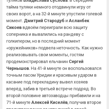
туляков
Владислава
Суслова
. В середине
тайма туляки немного отодвинули игру от
своих ворот, а на 32-й минуте упустили голевой
момент.
Дмитрий Стародуб
и
Асланбек
Сикоев
вдвоём переиграли всю защиту
соперника и вывалились на рандеву с
голкипером, но в последний момент
«оружейников» подвела неточность. Как нужно
реализовывать свои моменты, гостям
продемонстрировал ельчанин
Сергей
Чернышов
. На 41-й минуте он воспользовался
точным пасом Уридии и красивым ударом в
касание под перекладину вывел хозяев
вперёд, забив в третьей встрече подряд. Во
второй половине автозаводцы прибавили и на
71-й минуте
Алексей Киселёв
, получив второе