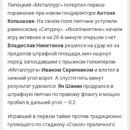
Липецкий «Металлург» потерпел первое
поражение при новом гендиректоре
Антоне
Копышове
. На своём поле липчане уступили
раменскому «Сатурну». «Инопланетяне» начали
игру активнее и на 20-й минуте открыли счёт.
Владислав Никитянов
решился на удар из-за
пределов штрафной площади, мяч нырнул
перед запоздавшим с прыжком голкипером
«Металлурга»
Иваном Скрипником
и влетел в
нижний угол ворот. А спустя пять минут
результат удвоился.
Ян Шанин
продрался в
штрафную липчан по правому флангу и мощно
пробил в дальний угол — 0:2.
Игравший в первом тайме против традиционно
гуляющего по стадиону «Сокол» приличного