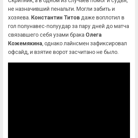
Скрипник, а в одном из случаев помог и судья,
не назначивший пенальти. Могли забить и
хозяева.
Константин Титов
даже воплотил в
гол полунавес-полуудар за пару дней до матча
связавшего себя узами брака
Олега
Кожемякина
, однако лайнсмен зафиксировал
офсайд, и взятие ворот засчитано не было.