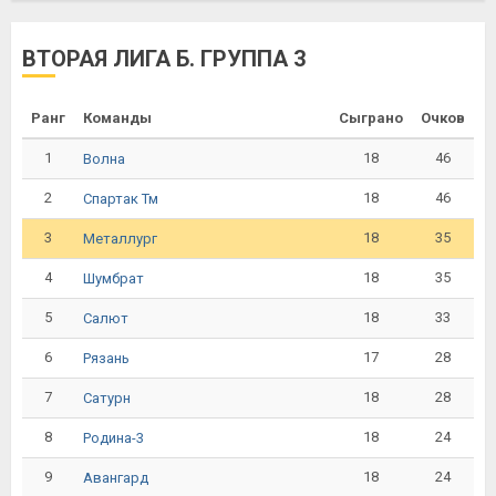
ВТОРАЯ ЛИГА Б. ГРУППА 3
Ранг
Команды
Сыграно
Очков
1
18
46
Волна
2
18
46
Спартак Тм
3
18
35
Металлург
4
18
35
Шумбрат
5
18
33
Салют
6
17
28
Рязань
7
18
28
Сатурн
8
18
24
Родина-3
9
18
24
Авангард