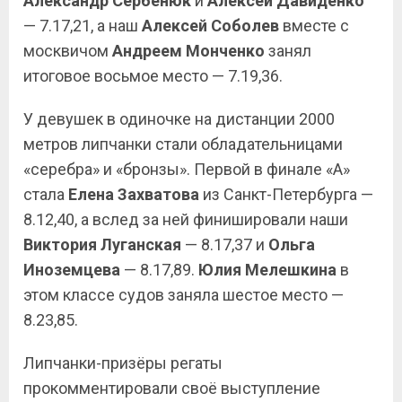
Александр Сербенюк
и
Алексей Давиденко
— 7.17,21, а наш
Алексей Соболев
вместе с
москвичом
Андреем Монченко
занял
итоговое восьмое место — 7.19,36.
У девушек в одиночке на дистанции 2000
метров липчанки стали обладательницами
«серебра» и «бронзы». Первой в финале «А»
стала
Елена Захватова
из Санкт-Петербурга —
8.12,40, а вслед за ней финишировали наши
Виктория Луганская
— 8.17,37 и
Ольга
Иноземцева
— 8.17,89.
Юлия
Мелешкина
в
этом классе судов заняла шестое место —
8.23,85.
Липчанки-призёры регаты
прокомментировали своё выступление