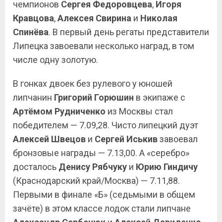
чемпионов
Сергея Федоровцева
,
Игоря
Кравцова
,
Алексея
Свирина
и
Николая
Спинёва
. В первый день регаты представители
Липецка завоевали несколько наград, в том
числе одну золотую.
В гонках двоек без рулевого у юношей
липчанин
Григорий Горюшин
в экипаже с
Артёмом Рудниченко
из Москвы стал
победителем — 7.09,28. Чисто липецкий дуэт
Алексей Швецов
и
Сергей Иськив
завоевал
бронзовые награды — 7.13,00. А «серебро»
досталось
Денису Рябчуку
и
Юрию Гиндичу
(Краснодарский край/Москва) — 7.11,88.
Первыми в финале «Б» (седьмыми в общем
зачёте) в этом классе лодок стали липчане