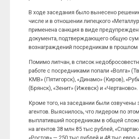
В ходе заседания было вынесено решение
числе и в отношении липецкого «Металлурга
применена санкция в виде предупрежден
документа, подтверждающего общую сум
вознаграждений посредникам в прошлом 
Помимо липчан, в список недобросовестн
работе с посредниками попали «Волга» (Тве
КМВ» (Пятигорск), «Динамо» (Киров), «Руби
(Брянск), «Зенит» (Ижевск) и «Чертаново».
Кроме того, на заседании были озвучены 
агентов. Выяснилось, что лидером по это
выплативший посредникам в общей сложно
на агентов 38 млн 85 тыс рублей, «Спартак
«Ростов» — 250 тыс рублей и 48 тыс евро,