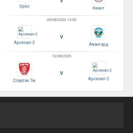
V
Орёл
Квант
09/08/2026 14:00
V
Арсенал-2
Авангард
15/08/2026
V
Арсенал-2
Спартак Тм