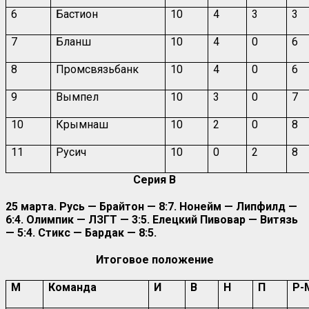
6
Бастион
10
4
3
3
7
Бланш
10
4
0
6
8
Промсвязьбанк
10
4
0
6
9
Вымпел
10
3
0
7
10
Крымнаш
10
2
0
8
11
Русич
10
0
2
8
Серия В
25 марта. Русь — Брайтон — 8:7. Нонейм — Липфилд —
6:4. Олимпик — ЛЗГТ — 3:5. Елецкий Пивовар — Витязь
— 5:4. Стикс — Бардак — 8:5.
Итоговое положение
М
Команда
И
В
Н
П
Р-