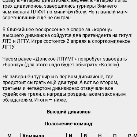
Сразу в четырёх дивизионах, вернее, в четырёх лигах
трёх дивизионов, завершились турниры Зимнего
чемпионата ЛЛФЛ по мини-футболу. Но главный матч
соревнований ещё не сыгран.
В ближайшее воскресенье в споре за «корону»
высшего дивизиона сойдутся два претендента на титул:
ЛТЗ и ЛГТУ. Игра состоится 2 апреля в спорткомплексе
ЛГТУ.
Часом ранее «Донское ЛПУМГ» попробует завоевать
«бронзу» (для этого надо будет обыграть «Колос»).
Не завершён турнир и в первом дивизионе, где
предстоит сыграть ещё два тура. А вот во втором,
третьем и четвёртом дивизионах отзвучали все
судейские трели, а награды розданы всем законным
обладателям. Итоги — ниже.
Высший дивизион
Положение команд
М
Команда
И
В
Н
П
Р-