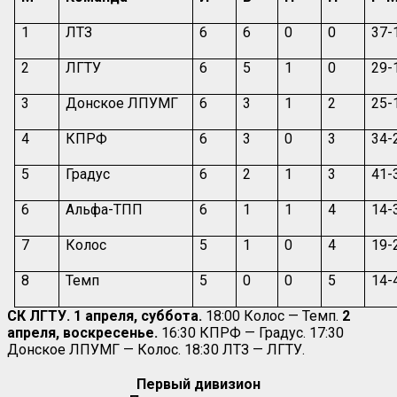
1
ЛТЗ
6
6
0
0
37-
2
ЛГТУ
6
5
1
0
29-
3
Донское ЛПУМГ
6
3
1
2
25-
4
КПРФ
6
3
0
3
34-
5
Градус
6
2
1
3
41-
6
Альфа-ТПП
6
1
1
4
14-
7
Колос
5
1
0
4
19-
8
Темп
5
0
0
5
14-
СК ЛГТУ. 1 апреля, суббота.
18:00 Колос — Темп.
2
апреля, воскресенье.
16:30 КПРФ — Градус. 17:30
Донское ЛПУМГ — Колос. 18:30 ЛТЗ — ЛГТУ.
Первый дивизион