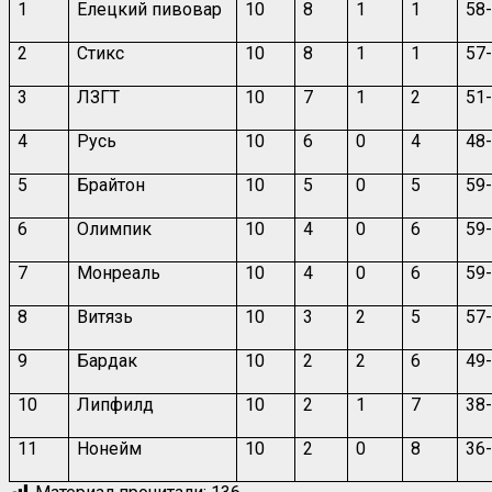
1
Елецкий пивовар
10
8
1
1
58
2
Стикс
10
8
1
1
57
3
ЛЗГТ
10
7
1
2
51
4
Русь
10
6
0
4
48
5
Брайтон
10
5
0
5
59
6
Олимпик
10
4
0
6
59
7
Монреаль
10
4
0
6
59
8
Витязь
10
3
2
5
57
9
Бардак
10
2
2
6
49
10
Липфилд
10
2
1
7
38
11
Нонейм
10
2
0
8
36