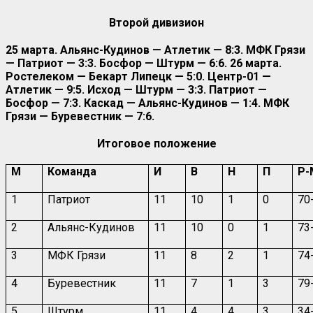
Второй дивизион
25 марта. Альянс-Кудинов — Атлетик — 8:3. МФК Грязи
— Патриот — 3:3. Босфор — Штурм — 6:6. 26 марта.
Ростелеком — Бекарт Липецк — 5:0. Центр-01 —
Атлетик — 9:5. Исход — Штурм — 3:3. Патриот —
Босфор — 7:3. Каскад — Альянс-Кудинов — 1:4. МФК
Грязи — Буревестник — 7:6.
Итоговое положение
М
Команда
И
В
Н
П
Р-
1
Патриот
11
10
1
0
70
2
Альянс-Кудинов
11
10
0
1
73
3
МФК Грязи
11
8
2
1
74
4
Буревестник
11
7
1
3
79
5
Штурм
11
4
4
3
34