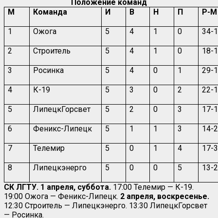
Положение команд
М
Команда
И
В
Н
П
Р-М
1
Ожога
5
4
1
0
34-
2
Строитель
5
4
1
0
18-
3
Росинка
5
4
0
1
29-
4
К-19
5
3
0
2
22-
5
ЛипецкГорсвет
5
2
0
3
17-
6
Феникс-Липецк
5
1
1
3
14-
7
Телемир
5
0
1
4
17-
8
Липецкэнерго
5
0
0
5
13-
СК ЛГТУ. 1 апреля, суббота.
17:00 Телемир — К-19.
19:00 Ожога — Феникс-Липецк.
2 апреля, воскресенье.
12:30 Строитель — Липецкэнерго. 13:30 ЛипецкГорсвет
— Росинка.