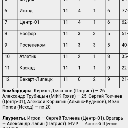
6
Исход
11
4
1
6
77
7
Центр-01
11
4
1
6
62
8
Босфор
11
3
3
5
51
9
Ростелеком
11
3
3
5
40
10
Атлетик
11
2
1
8
35
11
Каскад
11
1
1
9
22
12
Бекарт-Липецк
11
0
2
9
21
Бомбардиры:
Кирилл Дьяконов (Патриот) — 26.
Александр Трубицын (МФК Грязи) — 25. Сергей Толчеев
(Центр-01), Алексей Корчагин (Альянс-Кудинов), Иван
Попов (Исход) — по 20.
Лауреаты.
Игрок — Сергей Толчеев (Центр-01). Вратарь
— Александр Лапин (Патриот).
MVP — Алексей Щеглов