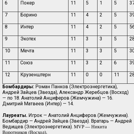
6
Покер
11
5
1
5
3
7
Борино
11
4
2
5
3
8
Интер
11
4
2
5
5
9
Экотех
11
3
3
5
2
10
Мечта
11
3
3
5
3
11
Союз
11
3
2
6
3
12
Крузенштерн
11
0
0
11
2
Бомбардиры:
Роман Панков (Электроэнергетика),
Андрей Зайцев (Звезда), Александр Жеребцов (Восход)
— по 18. Анатолий Анциферов (Жемчужина) — 16.
Дмитрий Матвеев (Интер) — 14.
Лауреаты.
Игрок — Анатолий Анциферов (Жемчужина).
Бомбардир — Андрей Зайцев (Звезда). Вратарь — Андрей
Ведищев (Электроэнергетика).
MVP — Никита
Воротников (Восход).