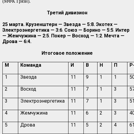
(МФК Грязи
).
Третий дивизион
25 марта. Крузенштерн — Звезда — 5:8. Экотех —
Электроэнергетика — 3:6
.
Союз — Борино — 5:5
.
Интер
— Жемчужина — 2:5
.
Покер — Восход — 1:2
.
Мечта —
Дрова — 6:4.
Итоговое положение
М
Команда
И
В
Н
П
Р
1
Звезда
11
9
1
1
5
2
Восход
11
7
1
3
5
3
Электроэнергетика
11
7
1
3
5
4
Жемчужина
11
6
2
3
4
5
Дрова
11
5
2
4
6