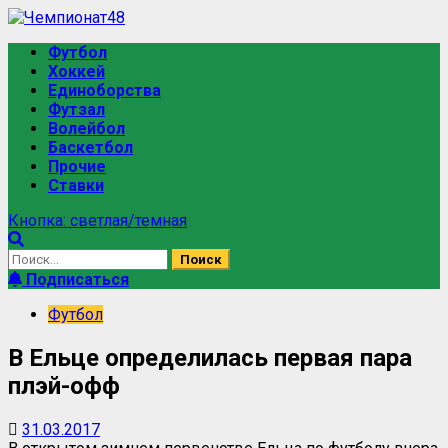
Футбол
Хоккей
Единоборства
Футзал
Волейбол
Баскетбол
Прочие
Ставки
Кнопка: светлая/темная
Подписаться
Футбол
В Ельце определилась первая пара
плэй-офф
31.03.2017