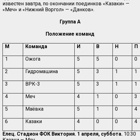
известен завтра, по окончании поединков «Казаки» —
«Меч» и «Нижний Воргол» — «Данков».
Группа А
Положение команд
М
Команда
И
В
Н
П
1
Ожога
5
5
0
0
2
Гидромашина
5
3
1
1
3
ВРК-3
5
3
1
1
4
Меч
4
1
0
3
5
Маёвка
5
1
0
4
6
Казаки
4
0
0
4
Елец. Стадион ФОК Виктория. 1 апреля, суббота.
10:30
Казаки — Меч.