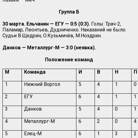
Группа Б
30 марта. Ельчанин — ЕГУ — 0:5 (0:3).
Голы: Трач-2,
Паламар, Леонтьев, Дудниченко. Наказаний не было.
Судьи В.Щедрин, О.Кузьмичёв, М.Ноздрин.
Данков — Металлург-М — 3:0 (неявка).
Положение команд
М
Команда
И
В
Н
П
1
Нижний Воргол
5
4
1
0
2
ЕГУ
6
4
1
1
3
Данков
5
4
0
1
4
Металлург-М
6
2
0
4
5
Елец-М
6
1
3
2