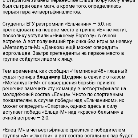
В открытом зимнем первенстве Ельца по футболу вчера
был сыгран один матч, а кроме того, определилась
первая пара четвертьфиналистов.
Студенты ЕГУ разгромили «Ельчанин» — 5:0, но
претендовать на первое место в группе «Б» не могут,
поскольку уступили «Нижнему Ворголу» в очной
встрече. А вот получивший три очка без игры за неявку
«Металлурга-М» «Данков» ещё может опередить
воргольцев. Завтра претенденты на первое место в
группе сойдутся лицом к лицу.
Тем временем, как сообщил «Чемпионат48» главный
судья турнира
Владимир Щедрин
, в связи с отказом
«Металлурга-М» от завершения борьбы принято
решение заменить эту команду в четвертьфинале на
молодёжный состав «Ельца». Чисто по спортивным
показателям, в случае победы над «Ельчанином», их
может опередить «Спартак», однако здесь в силу
вступает победа «Ельца-М» над «красно-белыми» в
очной встрече — 2:0.
«Елец-М» в четвертьфинале сразится с победителем
группы «А» «Ожогой», а вот состав остальных пар будет