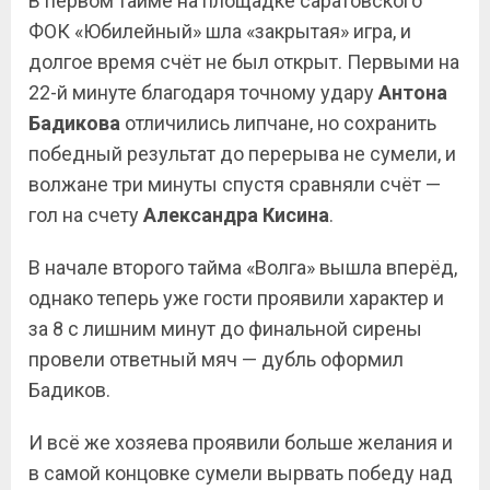
В первом тайме на площадке саратовского
ФОК «Юбилейный» шла «закрытая» игра, и
долгое время счёт не был открыт. Первыми на
22-й минуте благодаря точному удару
Антона
Бадикова
отличились липчане, но сохранить
победный результат до перерыва не сумели, и
волжане три минуты спустя сравняли счёт —
гол на счету
Александра Кисина
.
В начале второго тайма «Волга» вышла вперёд,
однако теперь уже гости проявили характер и
за 8 с лишним минут до финальной сирены
провели ответный мяч — дубль оформил
Бадиков.
И всё же хозяева проявили больше желания и
в самой концовке сумели вырвать победу над