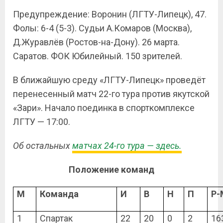
Предупреждение: Воронин (ЛГТУ-Липецк), 47.
Фолы: 6-4 (5-3). Судьи А.Комаров (Москва),
Д.Журавлёв (Ростов-на-Дону). 26 марта.
Саратов. ФОК Юбилейный. 150 зрителей.
В ближайшую среду «ЛГТУ-Липецк» проведёт
перенесенный матч 22-го тура против якутской
«Зари». Начало поединка в спорткомплексе
ЛГТУ — 17:00.
Об остальных
матчах 24-го тура — здесь.
Положение команд
М
Команда
И
В
Н
П
Р-
1
Спартак
22
20
0
2
16