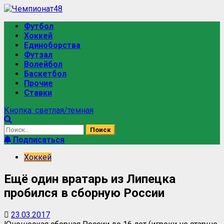
Перейти
к
Основное
Футбол
содержимому
меню
Хоккей
Единоборства
Футзал
Волейбол
Баскетбол
Прочие
Ставки
Кнопка: светлая/темная
Найти:
Подписаться
Хоккей
Ещё один вратарь из Липецка
пробился в сборную России
23.03.2017