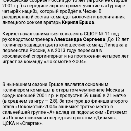
Юношеская сборная России до 16 лет (игроки не старше
2001 г.р.) в середине апреля примет участие в «Турнире
четырёх наций», который пройдёт в Чехии. В
расширенный состав команды включён и воспитанник
липецкого хоккея вратарь
Кирилл Ершов
.
Кирилл начал заниматься хоккеем в СШОР № 11 под
руководством тренера
Александра Сергеева
. До 12 лет
голкипер защищал цвета юношеских команд Липецка в
первенстве России, а в 2013 году переехал в
ярославский спортинтернат и на протяжении четырёх лет
играет за команду «Локомотив-2004».
В нынешнем сезоне Ершов является основным
голкипером команды в открытом чемпионате Москвы
среди юношей 2001 г.р. и пропустил 59 шайб в 21 матче
(в среднем за игру — 2,8). За три тура до финиша второго
этапа «Локомотив-2004» занимает третье место в
сильнейшей группе «А» вслед за подольским «Витязем»
и «Локомотивом» и опереджая при этом «Динамо»,
ЦСКА и «Спартак».