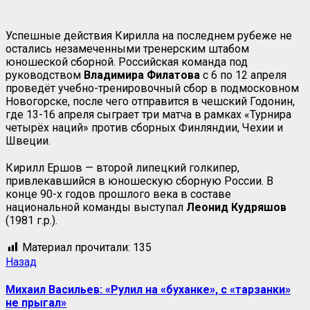
Успешные действия Кирилла на последнем рубеже не
остались незамеченными тренерским штабом
юношеской сборной. Российская команда под
руководством
Владимира Филатова
с 6 по 12 апреля
проведёт учебно-тренировочный сбор в подмосковном
Новогорске, после чего отправится в чешский Годонин,
где 13-16 апреля сыграет три матча в рамках «Турнира
четырёх наций» против сборных Финляндии, Чехии и
Швеции.
Кирилл Ершов — второй липецкий голкипер,
привлекавшийся в юношескую сборную России. В
конце 90-х годов прошлого века в составе
национальной команды выступал
Леонид Кудряшов
(1981 г.р.).
Материал прочитали:
135
Навигация
Предыдущая
Назад
запись:
записи
Михаил Васильев: «Рулил на «буханке», с «тарзанки»
не прыгал»