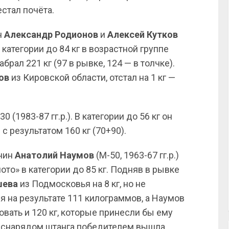
стал почёта.
н
Александр Родионов
и
Алексей
Кутков
категории до 84 кг в возрастной группе
абрал 221 кг (97 в рывке, 124 — в толчке).
ов
из Кировской области, отстал на 1 кг —
 (1983-87 гг.р.). В категории до 56 кг он
 результатом 160 кг (70+90).
анин
Анатолий
Наумов
(М-50, 1963-67 гг.р.)
ото» в категории до 85 кг. Подняв в рывке
шева
из Подмосковья на 8 кг, но не
 на результате 111 килограммов, а Наумов
вать и 120 кг, которые принесли бы ему
о снарядом штанга победителем вышла