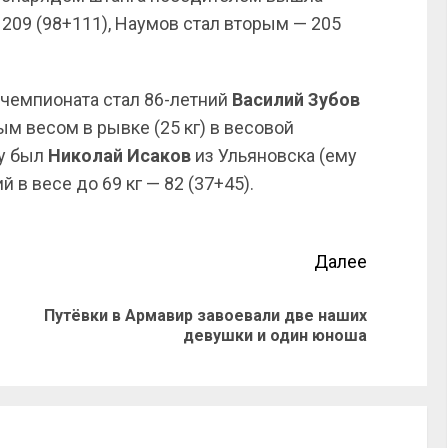
209 (98+111), Наумов стал вторым — 205
чемпионата стал 86-летний
Василий
Зубов
ым весом в рывке (25 кг) в весовой
ву был
Николай
Исаков
из Ульяновска (ему
 в весе до 69 кг — 82 (37+45).
Далее
Путёвки в Армавир завоевали две наших
девушки и один юноша