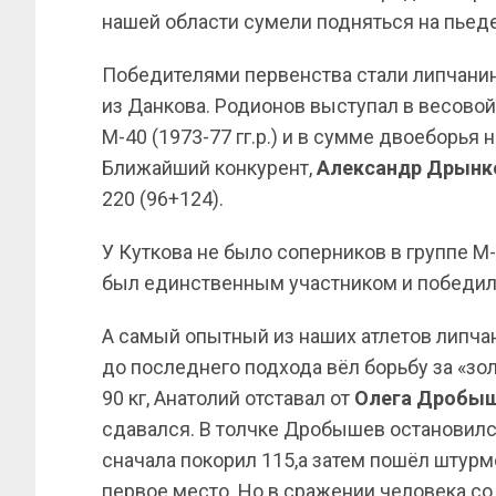
нашей области сумели подняться на пьеде
Победителями первенства стали липчани
из Данкова. Родионов выступал в весовой 
М-40 (1973-77 гг.р.) и в сумме двоеборья н
Ближайший конкурент,
Александр
Дрынк
220 (96+124).
У Куткова не было соперников в группе М-30
был единственным участником и победил с
А самый опытный из наших атлетов липч
до последнего подхода вёл борьбу за «зол
90 кг, Анатолий отставал от
Олега Дробы
сдавался. В толчке Дробышев остановился
сначала покорил 115,а затем пошёл штурмо
первое место. Но в сражении человека с