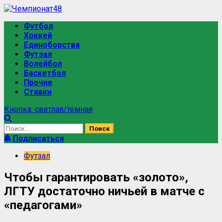
Футбол
Хоккей
Единоборства
Футзал
Волейбол
Баскетбол
Прочие
Ставки
Кнопка: светлая/темная
Подписаться
Футзал
Чтобы гарантировать «золото»,
ЛГТУ достаточно ничьей в матче с
«педагогами»