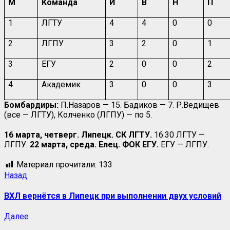
М
Команда
И
В
Н
П
1
ЛГТУ
4
4
0
0
2
ЛГПУ
3
2
0
1
3
ЕГУ
2
0
0
2
4
Академик
3
0
0
3
Бомбардиры:
П.Назаров — 15. Бадиков — 7. Р.Ведищев
(все — ЛГТУ), Колченко (ЛГПУ) — по 5.
16 марта, четверг. Липецк. СК ЛГТУ.
16:30 ЛГТУ —
ЛГПУ.
22 марта, среда. Елец. ФОК ЕГУ.
ЕГУ — ЛГПУ.
Материал прочитали:
133
Назад
ВХЛ вернётся в Липецк при выполнении двух условий
Далее