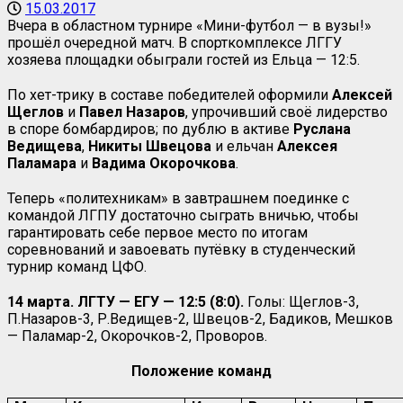
15.03.2017
Вчера в областном турнире «Мини-футбол — в вузы!»
прошёл очередной матч. В спорткомплексе ЛГГУ
хозяева площадки обыграли гостей из Ельца — 12:5.
По хет-трику в составе победителей оформили
Алексей
Щеглов
и
Павел Назаров
, упрочивший своё лидерство
в споре бомбардиров; по дублю в активе
Руслана
Ведищева
,
Никиты
Швецова
и ельчан
Алексея
Паламара
и
Вадима Окорочкова
.
Теперь «политехникам» в завтрашнем поединке с
командой ЛГПУ достаточно сыграть вничью, чтобы
гарантировать себе первое место по итогам
соревнований и завоевать путёвку в студенческий
турнир команд ЦФО.
14 марта. ЛГТУ — ЕГУ — 12:5 (8:0).
Голы: Щеглов-3,
П.Назаров-3, Р.Ведищев-2, Швецов-2, Бадиков, Мешков
— Паламар-2, Окорочков-2, Проворов.
Положение команд