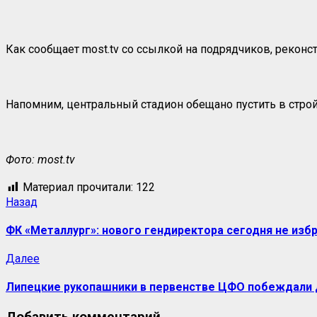
Как сообщает
most
.
tv
со ссылкой на подрядчиков, реконс
Напомним, центральный стадион обещано пустить в строй 
Фото:
most.tv
Материал прочитали:
122
Навигация
Предыдущая
Назад
запись:
записи
ФК «Металлург»: нового гендиректора сегодня не изб
Следующая
Далее
запись:
Липецкие рукопашники в первенстве ЦФО побеждали
Добавить комментарий