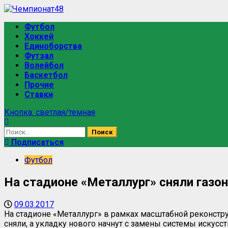
Перейти
к
Основное
Футбол
содержимому
меню
Хоккей
Единоборства
Футзал
Волейбол
Баскетбол
Прочие
Ставки
Кнопка: светлая/темная
Найти:
Подписаться
Футбол
На стадионе «Металлург» сняли газон
09.03.2017
На стадионе «Металлург» в рамках масштабной реконструк
сняли, а укладку нового начнут с замены системы искусс