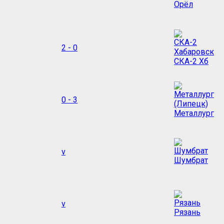
Орёл
2 - 0
СКА-2 Хб
0 - 3
Металлург
v
Шумбрат
v
Рязань