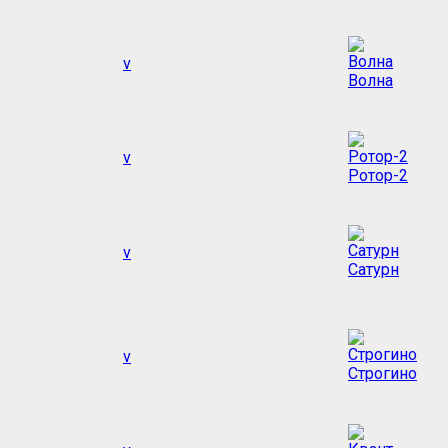
v
Волна
v
Ротор-2
v
Сатурн
v
Строгино