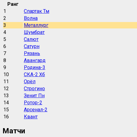
Ранг
1
Спартак Тм
2
Волна
3
Металлург
4
Шумбрат
5
Салют
6
Сатурн
7
Рязань
8
Авангард
9
Родина-3
10
СКА-2 Хб
11
Орёл
12
Строгино
13
Зенит Пн
14
Ротор-2
15
Арсенал-2
16
Квант
Матчи