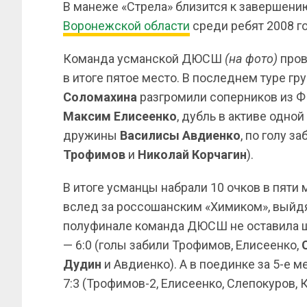
В манеже «Стрела» близится к завершен
Воронежской области
среди ребят 2008 г
Команда усманской ДЮСШ
(на фото)
пров
в итоге пятое место. В последнем туре г
Соломахина
разгромили соперников из ФК
Максим
Елисеенко
, дубль в активе одно
дружины
Василисы
Авдиенко
, по голу з
Трофимов
и
Николай
Корчагин
).
В итоге усманцы набрали 10 очков в пяти 
вслед за россошанским «Химиком», выйдя 
полуфинале команда ДЮСШ не оставила 
— 6:0 (голы забили Трофимов, Елисеенко,
Дудин
и Авдиенко). А в поединке за 5-е 
7:3 (Трофимов-2, Елисеенко, Слепокуров, 