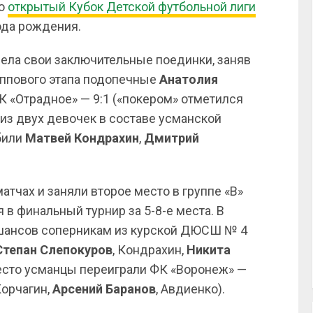
ию
открытый Кубок Детской футбольной лиги
ода рождения.
ела свои заключительные поединки, заняв
руппового этапа подопечные
Анатолия
 «Отрадное» — 9:1 («покером» отметился
й из двух девочек в составе усманской
абили
Матвей Кондрахин
,
Дмитрий
матчах и заняли второе место в группе «В»
в финальный турнир за 5-8-е места. В
шансов соперникам из курской ДЮСШ № 4
Степан Слепокуров
, Кондрахин,
Никита
место усманцы переиграли ФК «Воронеж» —
Корчагин,
Арсений Баранов
, Авдиенко).