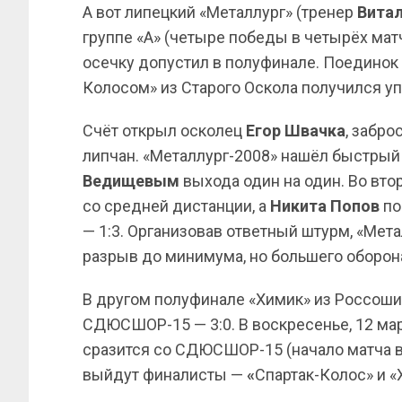
А вот липецкий «Металлург» (тренер
Витал
группе «А» (четыре победы в четырёх мат
осечку допустил в полуфинале. Поединок 
Колосом» из Старого Оскола получился уп
Счёт открыл осколец
Егор
Швачка
, забро
липчан. «Металлург-2008» нашёл быстрый
Ведищевым
выхода один на один. Во вт
со средней дистанции, а
Никита Попов
по
— 1:3. Организовав ответный штурм, «Мет
разрыв до минимума, но большего оборон
В другом полуфинале «Химик» из Россош
СДЮСШОР-15 — 3:0. В воскресенье, 12 март
сразится со СДЮСШОР-15 (начало матча в 
выйдут финалисты —
«
Спартак-Колос» и «