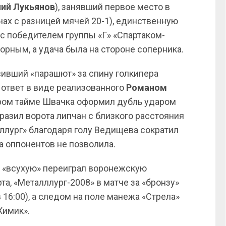
ий Лукьянов
), занявший первое место в
чах с разницей мячей 20-1), единственную
с победителем группы «Г» «Спартаком-
орным, а удача была на стороне соперника.
сивший «парашют» за спину голкипера
 ответ в виде реализованного
Романом
ором тайме Швачка оформил дубль ударом
разил ворота липчан с близкого расстояния
аллург» благодаря голу Ведищева сократил
а оппонентов не позволила.
и «всухую» переиграл воронежскую
а, «Металллург-2008» в матче за «бронзу»
16:00), а следом на поле манежа «Стрела»
Химик».