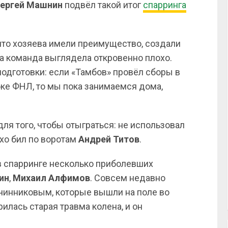
ергей Машнин
подвёл такой итог
спарринга
 что хозяева имели преимущество, создали
ша команда выглядела откровенно плохо.
подготовки: если «Тамбов» провёл сборы в
бке ФНЛ, то мы пока занимаемся дома,
ля того, чтобы отыграться: не использовал
охо бил по воротам
Андрей
Титов
.
в спарринге несколько приболевших
ин
,
Михаил
Алфимов
. Совсем недавно
чинниковым, которые вышли на поле во
илась старая травма колена, и он