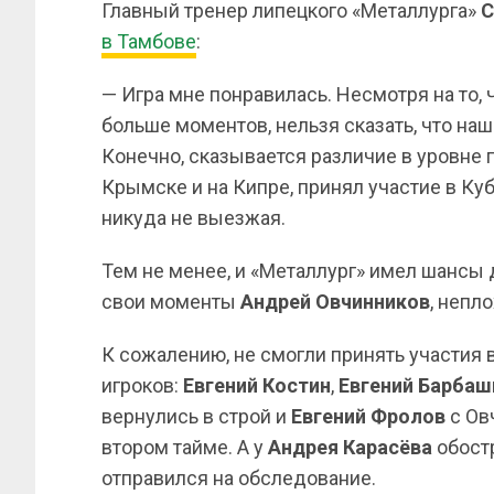
Главный тренер липецкого «Металлурга»
С
в Тамбове
:
— Игра мне понравилась. Несмотря на то,
больше моментов, нельзя сказать, что на
Конечно, сказывается различие в уровне 
Крымске и на Кипре, принял участие в Ку
никуда не выезжая.
Тем не менее, и «Металлург» имел шансы д
свои моменты
Андрей
Овчинников
, непл
К сожалению, не смогли принять участия 
игроков:
Евгений
Костин
,
Евгений
Барбаш
вернулись в строй и
Евгений
Фролов
с Ов
втором тайме. А у
Андрея
Карасёва
обостр
отправился на обследование.