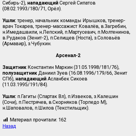
Сибирь-2),
нападающий
Сергей Сипатов
(08.02.1993/180/71, Орёл).
Ушли:
тренер, начальник команды Ирышков, тренер-
врач Токарев, тренер-массажист Ковалёв, в.Загребин,
н.Имедашвили, н.Лепский, п.Мартусевич, п.Молтенинов,
в.Рудаков (Зенит-2), п.Селищев (Носта), з.Соловьёв
(Армавир), з.Чубукин.
Арсенал-2
Защитник
Константин Маркин (31.05.1998/181/76),
полузащитник
Даниил Зуев (16.08.1996/179/66, Зенит
СПб),
нападающий
Асланбек Сикоев
(11.03.1995/191/84).
Ушли:
п.Гагиты (Спартак Вл), п.Извеков, з.Калешин
(Сочи), п.Пестрячев, в.Скорняков (Торпедо М),
н.Шаповалов, п.Шилов (Текстильщик).
Материал прочитали:
162
Назад