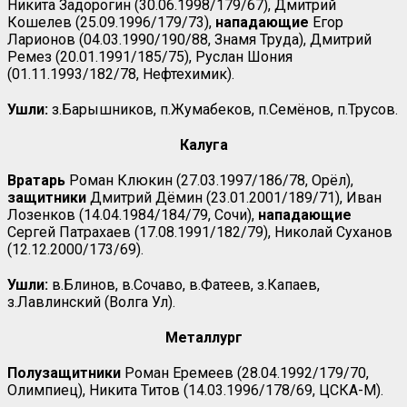
Никита Задорогин (30.06.1998/179/67), Дмитрий
Кошелев (25.09.1996/179/73),
нападающие
Егор
Ларионов (04.03.1990/190/88, Знамя Труда), Дмитрий
Ремез (20.01.1991/185/75), Руслан Шония
(01.11.1993/182/78, Нефтехимик).
Ушли:
з.Барышников, п.Жумабеков, п.Семёнов, п.Трусов.
Калуга
Вратарь
Роман Клюкин (27.03.1997/186/78, Орёл),
защитники
Дмитрий Дёмин (23.01.2001/189/71), Иван
Лозенков (14.04.1984/184/79, Сочи),
нападающие
Сергей Патрахаев (17.08.1991/182/79), Николай Суханов
(12.12.2000/173/69).
Ушли:
в.Блинов, в.Сочаво, в.Фатеев, з.Капаев,
з.Лавлинский (Волга Ул).
Металлург
Полузащитники
Роман Еремеев (28.04.1992/179/70,
Олимпиец), Никита Титов (14.03.1996/178/69, ЦСКА-М).