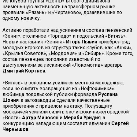
Из клубов группы «Центр» второго дивизиона
наименьшую активность на трансферном рынке
проявили «Рязань» и «Чертаново», дозаявившие по
одному новичку.
Активно поработали над усилением состава пензенский
«Зенит», столичное «Торпедо» и подольский «Витязь».
Новый наставник «Зенита»
Игорь
Пывин
приобрёл ряд
молодых игроков из структур таких клубов, как «Анжи»,
«Крылья Советов», «Мордовия» и «Сибирь». Кроме того,
состав пензенцев пополнил известный по
выступлениям за лискинский «Локомотив» вратарь
Дмитрий
Кортнев
.
«Витязь» в основном усилился местной молодёжью,
если не считать возвращения из «Нефтехимика»
любимца подольской публики форварда
Руслана
Шония
, а автозаводцы сделали качественные
приобретения с прицелом на атаку. Полузащиту
москвичей усилили силить экс-игроки нижегородской
«Волги»
Артур
Миносян
и
Мераби
Уридия
, а
конкуренцию нападающим составит ельчанин
Сергей
Чернышов
.