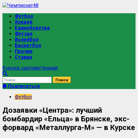
Футбол
Хоккей
Единоборства
Футзал
Волейбол
Баскетбол
Прочие
Ставки
Кнопка: светлая/темная
Подписаться
Футбол
Дозаявки «Центра»: лучший
бомбардир «Ельца» в Брянске, экс-
форвард «Металлурга-М» — в Курске