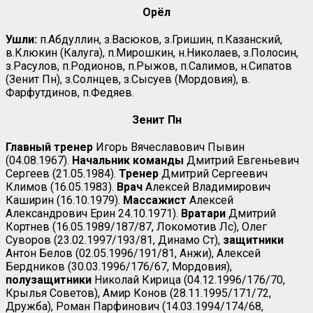
Орёл
Ушли:
п.Абдуллин, з.Васюков, з.Гришин, п.Казанский,
в.Клюкин (Калуга), п.Мирошкин, н.Николаев, з.Полосин,
з.Расулов, п.Родионов, п.Рыжов, п.Салимов, н.Сипатов
(Зенит Пн), з.Солнцев, з.Сысуев (Мордовия), в.
Фарфутдинов, п.Федяев.
Зенит Пн
Главный тренер
Игорь Вячеславович Пывин
(04.08.1967).
Начальник команды
Дмитрий Евгеньевич
Сергеев (21.05.1984).
Тренер
Дмитрий Сергеевич
Климов (16.05.1983).
Врач
Алексей Владимирович
Каширин (16.10.1979).
Массажист
Алексей
Александрович Ерин 24.10.1971).
Вратари
Дмитрий
Кортнев (16.05.1989/187/87, Локомотив Лс), Олег
Суворов (23.02.1997/193/81, Динамо Ст),
защитники
Антон Белов (02.05.1996/191/81, Анжи), Алексей
Бердников (30.03.1996/176/67, Мордовия),
полузащитники
Николай Кирица (04.12.1996/176/70,
Крылья Советов), Амир Конов (28.11.1995/171/72,
Дружба), Роман Парфинович (14.03.1994/174/68,