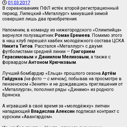
01.03.2017
В соревнованиях ПФЛ истёк второй регистрационный
период. Липецкий «Металлург» минувшей зимой
совершил лишь два приобретения.
Напомним, в команду из нижегородского «Олимпийца»
вернулся полузащитник
Роман
Еремеев
. Помимо этого
в наш клуб перешёл хавбек молодёжного состава ЦСКА
Никита
Титов
. Расстался «Металлург» с двумя
футболистами средней линии —
Григорием
Герасимовым
и
Даниилом
Мелиховым
, а также с
форвардом
Антоном
Крючковым
.
Лучший бомбардир «Ельца» прошлого сезона
Артём
Гайдуков
(на фото — с мячом)
, побывав на просмотре в
пензенском «Зените» и не дождавшись приглашения от
«Металлурга», пополнил ряды «Динамо» из родного
Брянска.
А игравший в своё время за «молодёжку» липчан
нападающий
Владислав Алексин
подписал контракт с
курским «Авангардом».