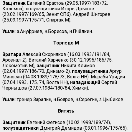
Защитник
Евгений Ерастов (29.05.1997/183/72,
Коломна), полузащитники Игорь Дрыков
(23.02.1997/169/65, Зенит СПб), Андрей Шигорев
(25.09.1997/175/71, Спартак М).
Ушли:
з.Ануфриев, н.Борисов, н.Пчёлкин.
Торпедо М
Вратари
Алексей Скорняков (16.03.1993/191/84,
Арсенал-2), Виталий Харченко (30.12.1995/186/75,
Локомотив М),
защитник
Никита Климов
(02.04.1997/186/70, Динамо-2),
полузащитники
Артур
Миносян (04.08.1989/178/73, Волга НН), Мераби Уридия
(07.04.1993, 175, 74, Волга НН),
нападающий
Сергей
Чернышов (27.07.1984/180/84, Химки).
Ушли:
тренер Зарапин, н.Бояров, н.Серёгин, з.Цыбиков.
Витязь
Защитник
Евгений Фетисов (10.02.1998/189/74),
полузащитники
Дмитрий Демидов (03.01.1996/175/65),