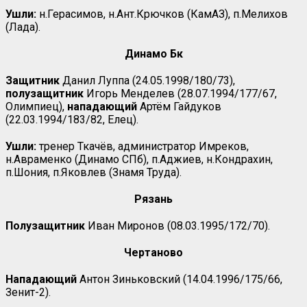
Ушли:
н.Герасимов, н.Ант.Крючков (КамАЗ), п.Мелихов
(Лада).
Динамо Бк
Защитник
Данил Луппа (24.05.1998/180/73),
полузащитник
Игорь Менделев (28.07.1994/177/67,
Олимпиец),
нападающий
Артём Гайдуков
(22.03.1994/183/82, Елец).
Ушли:
тренер Ткачёв, администратор Имреков,
н.Авраменко (Динамо СПб), п.Аджиев, н.Кондрахин,
п.Шония, п.Яковлев (Знамя Труда).
Рязань
Полузащитник
Иван Миронов (08.03.1995/172/70).
Чертаново
Нападающий
Антон Зиньковский (14.04.1996/175/66,
Зенит-2).