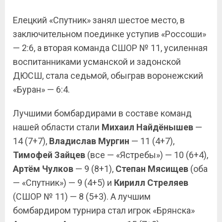
Елецкий «Спутник» занял шестое место, в
заключительном поединке уступив «Россоши»
— 2:6, а вторая команда СШОР № 11, усиленная
воспитанниками усманской и задонской
ДЮСШ, стала седьмой, обыграв воронежский
«Буран» — 6:4.
Лучшими бомбардирами в составе команд
нашей области стали
Михаил Найдёнышев
—
14 (7+7),
Владислав Мургин
— 11 (4+7),
Тимофей Зайцев
(все — «Ястребы») — 10 (6+4),
Артём Чулков
— 9 (8+1),
Степан Мясищев
(оба
— «Спутник») — 9 (4+5) и
Кирилл Стреляев
(СШОР № 11) — 8 (5+3). А лучшим
бомбардиром турнира стал игрок «Брянска»